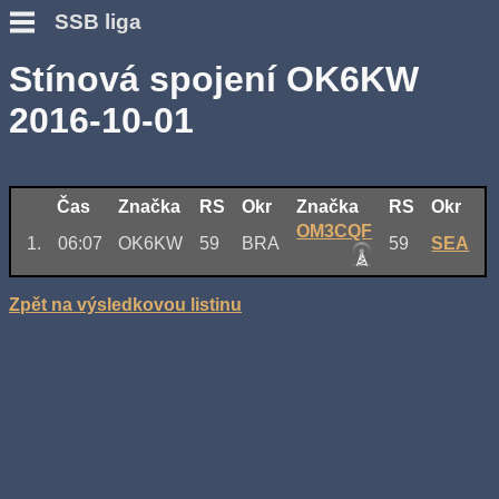
SSB liga
Stínová spojení OK6KW
2016-10-01
Čas
Značka
RS
Okr
Značka
RS
Okr
OM3CQF
1.
06:07
OK6KW
59
BRA
59
SEA
Zpět na výsledkovou listinu