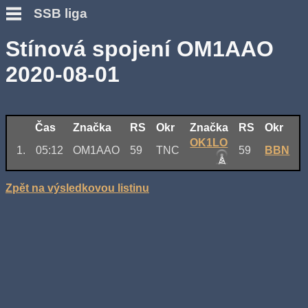
SSB liga
Stínová spojení OM1AAO
2020-08-01
Čas
Značka
RS
Okr
Značka
RS
Okr
OK1LO
1.
05:12
OM1AAO
59
TNC
59
BBN
Zpět na výsledkovou listinu