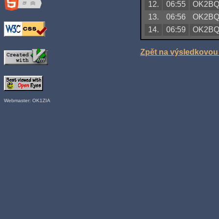
12.
06:55
OK2B
13.
06:56
OK2B
14.
06:59
OK2B
Zpět na výsledkovou 
Webmaster: OK1ZIA