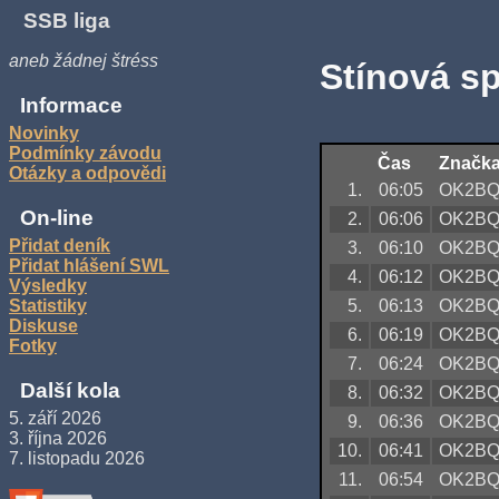
SSB liga
aneb žádnej štréss
Stínová s
Informace
Novinky
Podmínky závodu
Čas
Značk
Otázky a odpovědi
1.
06:05
OK2B
On-line
2.
06:06
OK2B
Přidat deník
3.
06:10
OK2B
Přidat hlášení SWL
4.
06:12
OK2B
Výsledky
5.
06:13
OK2B
Statistiky
Diskuse
6.
06:19
OK2B
Fotky
7.
06:24
OK2B
Další kola
8.
06:32
OK2B
5. září 2026
9.
06:36
OK2B
3. října 2026
10.
06:41
OK2B
7. listopadu 2026
11.
06:54
OK2B