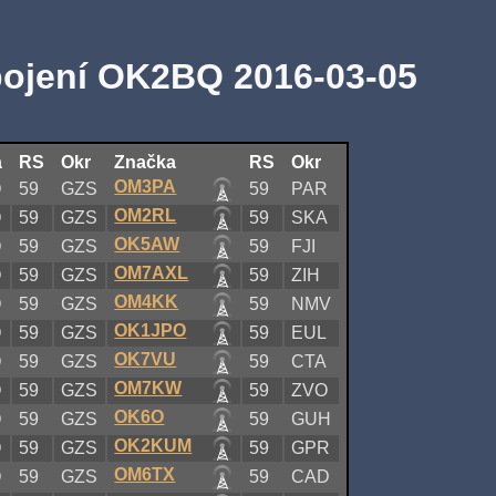
pojení OK2BQ 2016-03-05
a
RS
Okr
Značka
RS
Okr
OM3PA
Q
59
GZS
59
PAR
OM2RL
Q
59
GZS
59
SKA
OK5AW
Q
59
GZS
59
FJI
OM7AXL
Q
59
GZS
59
ZIH
OM4KK
Q
59
GZS
59
NMV
OK1JPO
Q
59
GZS
59
EUL
OK7VU
Q
59
GZS
59
CTA
OM7KW
Q
59
GZS
59
ZVO
OK6O
Q
59
GZS
59
GUH
OK2KUM
Q
59
GZS
59
GPR
OM6TX
Q
59
GZS
59
CAD