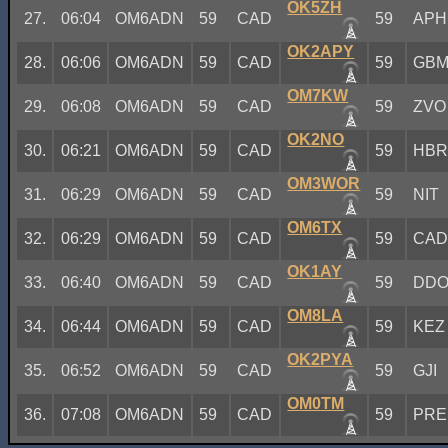
OK5ZH
27.
06:04
OM6ADN
59
CAD
59
APH
OK2APY
28.
06:06
OM6ADN
59
CAD
59
GB
OM7KW
29.
06:08
OM6ADN
59
CAD
59
ZVO
OK2NO
30.
06:21
OM6ADN
59
CAD
59
HB
OM3WOR
31.
06:29
OM6ADN
59
CAD
59
NIT
OM6TX
32.
06:29
OM6ADN
59
CAD
59
CA
OK1AY
33.
06:40
OM6ADN
59
CAD
59
DD
OM8LA
34.
06:44
OM6ADN
59
CAD
59
KEZ
OK2PYA
35.
06:52
OM6ADN
59
CAD
59
GJI
OM0TM
36.
07:08
OM6ADN
59
CAD
59
PRE