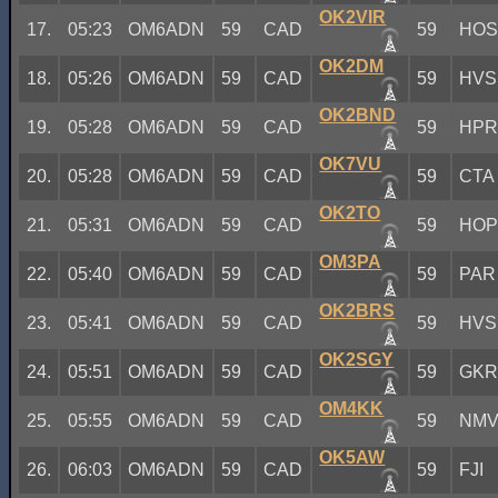
OK2VIR
17.
05:23
OM6ADN
59
CAD
59
HO
OK2DM
18.
05:26
OM6ADN
59
CAD
59
HVS
OK2BND
19.
05:28
OM6ADN
59
CAD
59
HP
OK7VU
20.
05:28
OM6ADN
59
CAD
59
CTA
OK2TO
21.
05:31
OM6ADN
59
CAD
59
HO
OM3PA
22.
05:40
OM6ADN
59
CAD
59
PAR
OK2BRS
23.
05:41
OM6ADN
59
CAD
59
HVS
OK2SGY
24.
05:51
OM6ADN
59
CAD
59
GK
OM4KK
25.
05:55
OM6ADN
59
CAD
59
NM
OK5AW
26.
06:03
OM6ADN
59
CAD
59
FJI