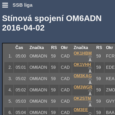
SSB liga
Stínová spojení OM6ADN
2016-04-02
Čas
Značka
RS
Okr
Značka
RS
Okr
OK1HBM
1.
05:00
OM6ADN
59
CAD
59
FCR
OK1VHH
2.
05:01
OM6ADN
59
CAD
59
EDE
OM3KAG
3.
05:02
OM6ADN
59
CAD
59
KEA
OM3WGR
4.
05:02
OM6ADN
59
CAD
59
ZM
OK2STM
5.
05:03
OM6ADN
59
CAD
59
GVY
OM3EE
6.
05:04
OM6ADN
59
CAD
59
BAA