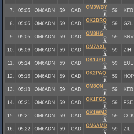
OM3WBY
7.
05:05
OM6ADN
59
CAD
59
KEB
OK2BRQ
8.
05:05
OM6ADN
59
CAD
59
GZL
OM8HG
9.
05:05
OM6ADN
59
CAD
59
SNV
OM7AXL
10.
05:06
OM6ADN
59
CAD
59
ZIH
OK1JPO
11.
05:14
OM6ADN
59
CAD
59
EUL
OK2PAQ
12.
05:16
OM6ADN
59
CAD
59
HO
OM8ON
13.
05:18
OM6ADN
59
CAD
59
KEB
OK1FGD
14.
05:21
OM6ADN
59
CAD
59
FSE
OK1WMJ
15.
05:21
OM6ADN
59
CAD
59
CC
OM6AMD
16.
05:22
OM6ADN
59
CAD
59
ZIL