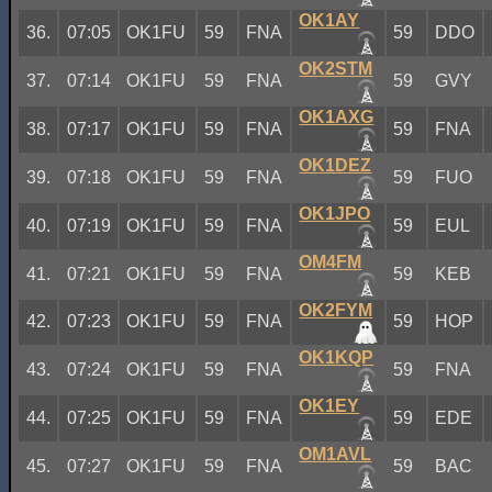
OK1AY
36.
07:05
OK1FU
59
FNA
59
DDO
OK2STM
37.
07:14
OK1FU
59
FNA
59
GVY
OK1AXG
38.
07:17
OK1FU
59
FNA
59
FNA
OK1DEZ
39.
07:18
OK1FU
59
FNA
59
FUO
OK1JPO
40.
07:19
OK1FU
59
FNA
59
EUL
OM4FM
41.
07:21
OK1FU
59
FNA
59
KEB
OK2FYM
42.
07:23
OK1FU
59
FNA
59
HOP
OK1KQP
43.
07:24
OK1FU
59
FNA
59
FNA
OK1EY
44.
07:25
OK1FU
59
FNA
59
EDE
OM1AVL
45.
07:27
OK1FU
59
FNA
59
BAC