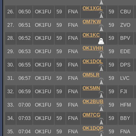
OK1XGL
26.
06:50
OK1FU
59
FNA
59
CBU
OM7KW
27.
06:51
OK1FU
59
FNA
59
ZVO
OK1KC
28.
06:52
OK1FU
59
FNA
59
BPV
OK1VHH
29.
06:53
OK1FU
59
FNA
59
EDE
OK1DOL
30.
06:55
OK1FU
59
FNA
59
DPS
OM5LR
31.
06:57
OK1FU
59
FNA
59
LVC
OK5MN
32.
06:59
OK1FU
59
FNA
59
FJI
OK2BUB
33.
07:00
OK1FU
59
FNA
59
HFM
OM7CG
34.
07:03
OK1FU
59
FNA
59
BBY
OK1DQP
35.
07:04
OK1FU
59
FNA
59
FNA