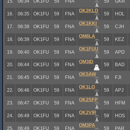
15.
06:34
OK1FU
59
FNA
59
GKR
OK2KLD
16.
06:35
OK1FU
59
FNA
59
HOL
OK1KKI
17.
06:39
OK1FU
59
FNA
59
CJH
OM8LA
18.
06:39
OK1FU
59
FNA
59
KEZ
OK1FUU
19.
06:40
OK1FU
59
FNA
59
APD
OM3ID
20.
06:44
OK1FU
59
FNA
59
BAD
OK5AW
21.
06:45
OK1FU
59
FNA
59
FJI
OK1LO
22.
06:46
OK1FU
59
FNA
59
APJ
OK2SFP
23.
06:47
OK1FU
59
FNA
59
HFM
OK2VIR
24.
06:49
OK1FU
59
FNA
59
HOS
OM3PA
25.
06:49
OK1FU
59
FNA
59
PAR