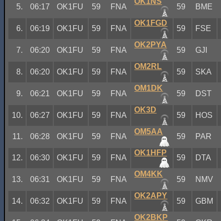
OK1NS
5.
06:17
OK1FU
59
FNA
59
BME
OK1FGD
6.
06:19
OK1FU
59
FNA
59
FSE
OK2PYA
7.
06:20
OK1FU
59
FNA
59
GJI
OM2RL
8.
06:20
OK1FU
59
FNA
59
SKA
OM1DK
9.
06:21
OK1FU
59
FNA
59
DST
OK3D
10.
06:27
OK1FU
59
FNA
59
HOS
OM5AA
11.
06:28
OK1FU
59
FNA
59
PAR
OK1HFP
12.
06:30
OK1FU
59
FNA
59
DTA
OM4KK
13.
06:31
OK1FU
59
FNA
59
NMV
OK2APY
14.
06:32
OK1FU
59
FNA
59
GBM
OK2BKP