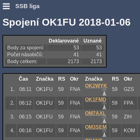
SSB liga
Spojení OK1FU 2018-01-06
Deklarované
Uznané
Body za spojení:
53
53
Počet násobičů:
41
41
Body celkem:
2173
2173
Čas
Značka
RS
Okr
Značka
RS
Okr
OK2WYK
1.
06:11
OK1FU
59
FNA
59
GZS
OK1FMD
2.
06:12
OK1FU
59
FNA
59
FPA
OM7AXL
3.
06:15
OK1FU
59
FNA
59
ZIH
OM3SEM
4.
06:16
OK1FU
59
FNA
59
KOM