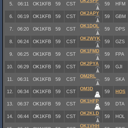
OK2SFP
5.
06:11
OK1KFB
59
CST
59
HFM
OK2APY
6.
06:19
OK1KFB
59
CST
59
GBM
OK1DOL
7.
06:20
OK1KFB
59
CST
59
DPS
OK2WYK
8.
06:24
OK1KFB
59
CST
59
GZS
OK1FMD
9.
06:25
OK1KFB
59
CST
59
FPA
OK2PYA
10.
06:29
OK1KFB
59
CST
59
GJI
OM2RL
11.
06:31
OK1KFB
59
CST
59
SKA
OM3D
12.
06:34
OK1KFB
59
CST
59
HOS
OK1HFP
13.
06:37
OK1KFB
59
CST
59
DTA
OK2KLD
14.
06:44
OK1KFB
59
CST
59
HOL
OK1VHH