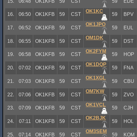
15.
06:48
OK1KFB
59
CST
59
EDE
OK1KC
16.
06:50
OK1KFB
59
CST
59
BPV
OK1JPO
17.
06:52
OK1KFB
59
CST
59
EUL
OM1DK
18.
06:55
OK1KFB
59
CST
59
DST
OK2FYM
19.
06:58
OK1KFB
59
CST
59
HOP
OK1DQP
20.
07:02
OK1KFB
59
CST
59
FNA
OK1XGL
21.
07:03
OK1KFB
59
CST
59
CBU
OM7KW
22.
07:06
OK1KFB
59
CST
59
ZVO
OK1VCL
23.
07:09
OK1KFB
59
CST
59
CJH
OK2BJK
24.
07:11
OK1KFB
59
CST
59
HOL
OM3SEM
25.
07:14
OK1KFB
59
CST
59
KOM