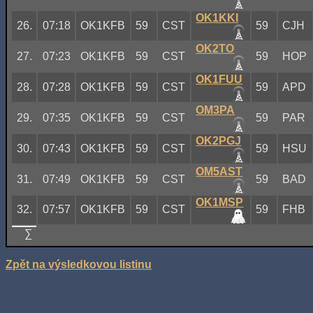
OK1KKI
26.
07:18
OK1KFB
59
CST
59
CJH
OK2TO
27.
07:23
OK1KFB
59
CST
59
HOP
OK1FUU
28.
07:28
OK1KFB
59
CST
59
APD
OM3PA
29.
07:35
OK1KFB
59
CST
59
PAR
OK2PGJ
30.
07:43
OK1KFB
59
CST
59
HSU
OM5AST
31.
07:49
OK1KFB
59
CST
59
BAD
OK1MSP
32.
07:57
OK1KFB
59
CST
59
FHB
∑
Zpět na výsledkovou listinu