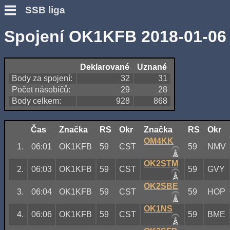
SSB liga
Spojení OK1KFB 2018-01-06
Deklarované
Uznané
Body za spojení:
32
31
Počet násobičů:
29
28
Body celkem:
928
868
Čas
Značka
RS
Okr
Značka
RS
Okr
OM4KK
1.
06:01
OK1KFB
59
CST
59
NMV
OK2STM
2.
06:03
OK1KFB
59
CST
59
GVY
OK2SBE
3.
06:04
OK1KFB
59
CST
59
HOP
OK1NS
4.
06:06
OK1KFB
59
CST
59
BME