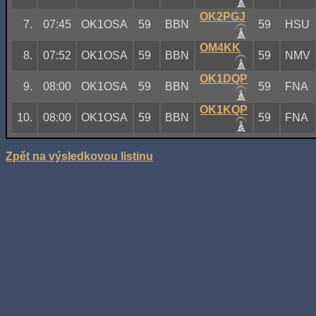
OK2PGJ
7.
07:45
OK1OSA
59
BBN
59
HSU
OM4KK
8.
07:52
OK1OSA
59
BBN
59
NMV
OK1DQP
9.
08:00
OK1OSA
59
BBN
59
FNA
OK1KQP
10.
08:00
OK1OSA
59
BBN
59
FNA
Zpět na výsledkovou listinu