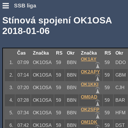
SSB liga
Stínová spojení OK1OSA
2018-01-06
Čas
Značka
RS
Okr
Značka
RS
Okr
OK1AY
1.
07:09
OK1OSA
59
BBN
59
DDO
OK2APY
2.
07:14
OK1OSA
59
BBN
59
GBM
OK1KKI
3.
07:20
OK1OSA
59
BBN
59
CJH
OM0AD
4.
07:28
OK1OSA
59
BBN
59
BAR
OK2SFP
5.
07:34
OK1OSA
59
BBN
59
HFM
OM1DK
6.
07:42
OK1OSA
59
BBN
59
DST