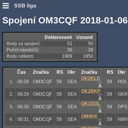
SSB liga
Spojení OM3CQF 2018-01-06
Deklarované
Uznané
Body za spojení:
51
50
Počet násobičů:
39
39
Body celkem:
1989
1950
Čas
Značka
RS
Okr
Značka
RS
Okr
OK2KLD
1.
06:28
OM3CQF
59
SEA
59
HOL
OK2BKP
2.
06:29
OM3CQF
59
SEA
59
GKR
OK1DOL
3.
06:30
OM3CQF
59
SEA
59
DPS
OM4KK
4.
06:31
OM3CQF
59
SEA
59
NM