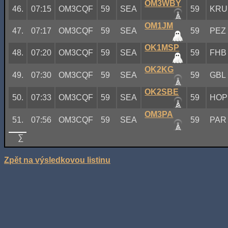
OM3WBY
46.
07:15
OM3CQF
59
SEA
59
KRU
OM1JM
47.
07:17
OM3CQF
59
SEA
59
PEZ
OK1MSP
48.
07:20
OM3CQF
59
SEA
59
FHB
OK2KG
49.
07:30
OM3CQF
59
SEA
59
GBL
OK2SBE
50.
07:33
OM3CQF
59
SEA
59
HOP
OM3PA
51.
07:56
OM3CQF
59
SEA
59
PAR
∑
Zpět na výsledkovou listinu