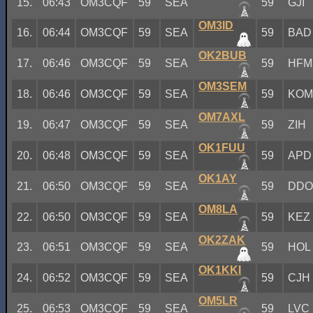
15.
06:43
OM3CQF
59
SEA
59
GJI
OM3ID
16.
06:44
OM3CQF
59
SEA
59
BAD
OK2BUB
17.
06:46
OM3CQF
59
SEA
59
HFM
OM3SEM
18.
06:46
OM3CQF
59
SEA
59
KO
OM7AXL
19.
06:47
OM3CQF
59
SEA
59
ZIH
OK1FUU
20.
06:48
OM3CQF
59
SEA
59
APD
OK1AY
21.
06:50
OM3CQF
59
SEA
59
DD
OM8LA
22.
06:50
OM3CQF
59
SEA
59
KEZ
OK2ZAK
23.
06:51
OM3CQF
59
SEA
59
HOL
OK1KKI
24.
06:52
OM3CQF
59
SEA
59
CJH
OM5LR
25.
06:53
OM3CQF
59
SEA
59
LVC