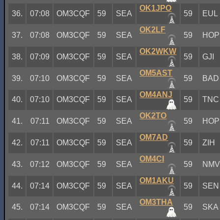
OK1JPO
36.
07:08
OM3CQF
59
SEA
59
EUL
OK2LF
37.
07:08
OM3CQF
59
SEA
59
HOP
OK2WKW
38.
07:09
OM3CQF
59
SEA
59
GJI
OM5AST
39.
07:10
OM3CQF
59
SEA
59
BAD
OM4ANJ
40.
07:10
OM3CQF
59
SEA
59
TNC
OK2TO
41.
07:11
OM3CQF
59
SEA
59
HOP
OM7AD
42.
07:11
OM3CQF
59
SEA
59
ZIH
OM4CI
43.
07:12
OM3CQF
59
SEA
59
NM
OM1AKU
44.
07:14
OM3CQF
59
SEA
59
SEN
OM3THA
45.
07:14
OM3CQF
59
SEA
59
SKA