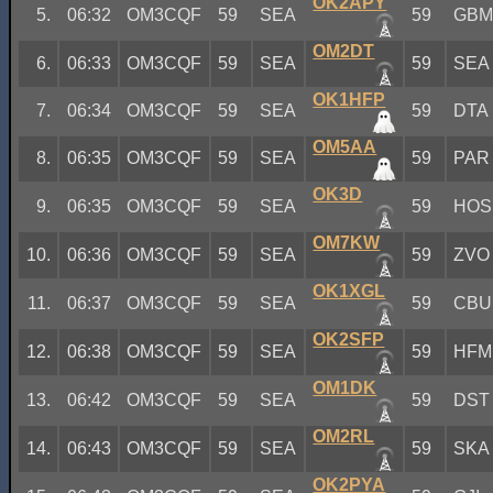
OK2APY
5.
06:32
OM3CQF
59
SEA
59
GB
OM2DT
6.
06:33
OM3CQF
59
SEA
59
SEA
OK1HFP
7.
06:34
OM3CQF
59
SEA
59
DTA
OM5AA
8.
06:35
OM3CQF
59
SEA
59
PAR
OK3D
9.
06:35
OM3CQF
59
SEA
59
HOS
OM7KW
10.
06:36
OM3CQF
59
SEA
59
ZVO
OK1XGL
11.
06:37
OM3CQF
59
SEA
59
CBU
OK2SFP
12.
06:38
OM3CQF
59
SEA
59
HFM
OM1DK
13.
06:42
OM3CQF
59
SEA
59
DST
OM2RL
14.
06:43
OM3CQF
59
SEA
59
SKA
OK2PYA