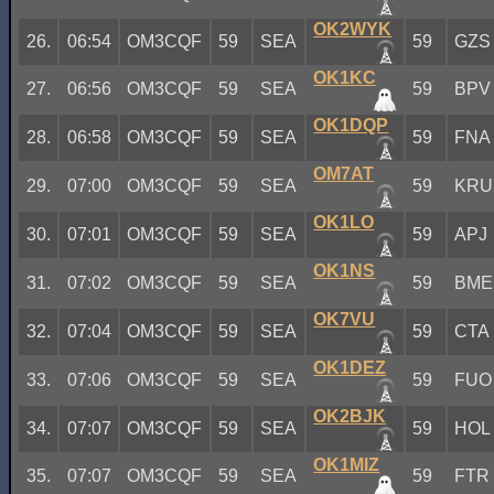
OK2WYK
26.
06:54
OM3CQF
59
SEA
59
GZS
OK1KC
27.
06:56
OM3CQF
59
SEA
59
BPV
OK1DQP
28.
06:58
OM3CQF
59
SEA
59
FNA
OM7AT
29.
07:00
OM3CQF
59
SEA
59
KRU
OK1LO
30.
07:01
OM3CQF
59
SEA
59
APJ
OK1NS
31.
07:02
OM3CQF
59
SEA
59
BME
OK7VU
32.
07:04
OM3CQF
59
SEA
59
CTA
OK1DEZ
33.
07:06
OM3CQF
59
SEA
59
FUO
OK2BJK
34.
07:07
OM3CQF
59
SEA
59
HOL
OK1MIZ
35.
07:07
OM3CQF
59
SEA
59
FTR