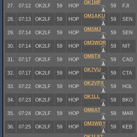
OK1MF
27.
07:12
OK2LF
59
HOP
59
FJI
OM1AKU
28.
07:13
OK2LF
59
HOP
59
SEN
OM1MJ
29.
07:14
OK2LF
59
HOP
59
SEN
OM3WOR
30.
07:14
OK2LF
59
HOP
59
NIT
OM6TX
31.
07:17
OK2LF
59
HOP
59
CAD
OK7VU
32.
07:17
OK2LF
59
HOP
59
CTA
OK2VPX
33.
07:22
OK2LF
59
HOP
59
HOL
OK1LL
34.
07:23
OK2LF
59
HOP
59
BKO
OM6AT
35.
07:24
OK2LF
59
HOP
59
MAR
OM3WBY
36.
07:25
OK2LF
59
HOP
59
KEB
OK1LST