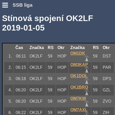
SSB liga
Stínová spojení OK2LF
2019-01-05
Čas
Značka
RS
Okr
Značka
RS
Okr
OM1DK
1.
06:11
OK2LF
59
HOP
59
DST
OM3KAP
2.
06:15
OK2LF
59
HOP
59
PAR
OK1DOL
3.
06:18
OK2LF
59
HOP
59
DPS
OK2BRQ
4.
06:20
OK2LF
59
HOP
59
GZL
OM7KW
5.
06:20
OK2LF
59
HOP
59
ZVO
OM7AXL
6.
06:22
OK2LF
59
HOP
59
ZIH