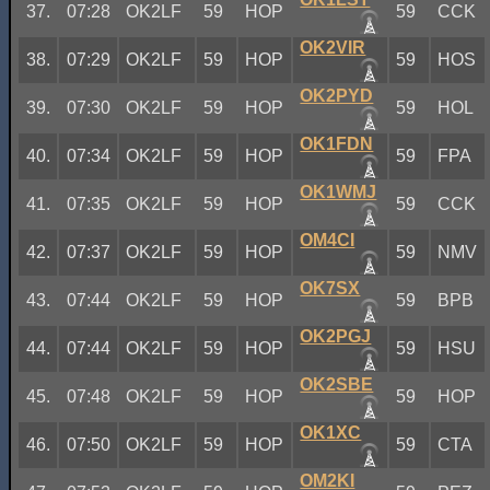
37.
07:28
OK2LF
59
HOP
59
CCK
OK2VIR
38.
07:29
OK2LF
59
HOP
59
HOS
OK2PYD
39.
07:30
OK2LF
59
HOP
59
HOL
OK1FDN
40.
07:34
OK2LF
59
HOP
59
FPA
OK1WMJ
41.
07:35
OK2LF
59
HOP
59
CCK
OM4CI
42.
07:37
OK2LF
59
HOP
59
NMV
OK7SX
43.
07:44
OK2LF
59
HOP
59
BPB
OK2PGJ
44.
07:44
OK2LF
59
HOP
59
HSU
OK2SBE
45.
07:48
OK2LF
59
HOP
59
HOP
OK1XC
46.
07:50
OK2LF
59
HOP
59
CTA
OM2KI