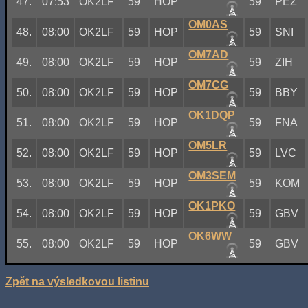
47.
07:53
OK2LF
59
HOP
59
PEZ
OM0AS
48.
08:00
OK2LF
59
HOP
59
SNI
OM7AD
49.
08:00
OK2LF
59
HOP
59
ZIH
OM7CG
50.
08:00
OK2LF
59
HOP
59
BBY
OK1DQP
51.
08:00
OK2LF
59
HOP
59
FNA
OM5LR
52.
08:00
OK2LF
59
HOP
59
LVC
OM3SEM
53.
08:00
OK2LF
59
HOP
59
KOM
OK1PKO
54.
08:00
OK2LF
59
HOP
59
GBV
OK6WW
55.
08:00
OK2LF
59
HOP
59
GBV
Zpět na výsledkovou listinu