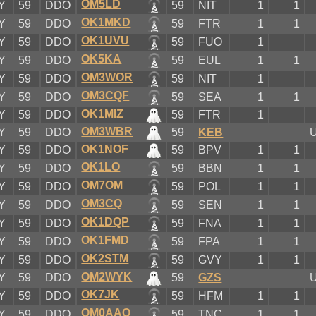
OM5LD
Y
59
DDO
59
NIT
1
1
OK1MKD
Y
59
DDO
59
FTR
1
1
OK1UVU
Y
59
DDO
59
FUO
1
OK5KA
Y
59
DDO
59
EUL
1
1
OM3WOR
Y
59
DDO
59
NIT
1
OM3CQF
Y
59
DDO
59
SEA
1
1
OK1MIZ
Y
59
DDO
59
FTR
1
OM3WBR
Y
59
DDO
59
KEB
U
OK1NOF
Y
59
DDO
59
BPV
1
1
OK1LO
Y
59
DDO
59
BBN
1
1
OM7OM
Y
59
DDO
59
POL
1
1
OM3CQ
Y
59
DDO
59
SEN
1
1
OK1DQP
Y
59
DDO
59
FNA
1
1
OK1FMD
Y
59
DDO
59
FPA
1
1
OK2STM
Y
59
DDO
59
GVY
1
1
OM2WYK
Y
59
DDO
59
GZS
U
OK7JK
Y
59
DDO
59
HFM
1
1
OM0AAO
Y
59
DDO
59
TNC
1
1