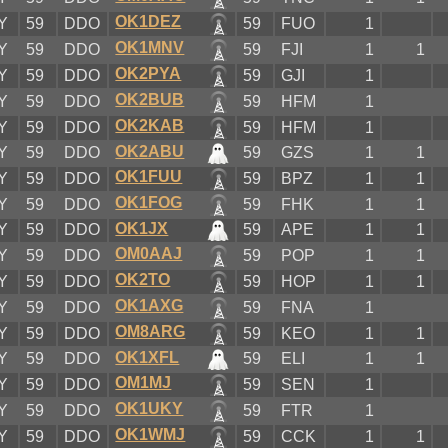
OK1DEZ
Y
59
DDO
59
FUO
1
OK1MNV
Y
59
DDO
59
FJI
1
1
OK2PYA
Y
59
DDO
59
GJI
1
OK2BUB
Y
59
DDO
59
HFM
1
OK2KAB
Y
59
DDO
59
HFM
1
OK2ABU
Y
59
DDO
59
GZS
1
1
OK1FUU
Y
59
DDO
59
BPZ
1
1
OK1FOG
Y
59
DDO
59
FHK
1
1
OK1JX
Y
59
DDO
59
APE
1
1
OM0AAJ
Y
59
DDO
59
POP
1
1
OK2TO
Y
59
DDO
59
HOP
1
1
OK1AXG
Y
59
DDO
59
FNA
1
OM8ARG
Y
59
DDO
59
KEO
1
1
OK1XFL
Y
59
DDO
59
ELI
1
1
OM1MJ
Y
59
DDO
59
SEN
1
OK1UKY
Y
59
DDO
59
FTR
1
OK1WMJ
Y
59
DDO
59
CCK
1
1