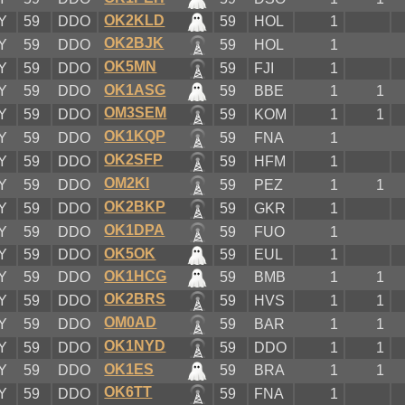
OK2KLD
Y
59
DDO
59
HOL
1
OK2BJK
Y
59
DDO
59
HOL
1
OK5MN
Y
59
DDO
59
FJI
1
OK1ASG
Y
59
DDO
59
BBE
1
1
OM3SEM
Y
59
DDO
59
KOM
1
1
OK1KQP
Y
59
DDO
59
FNA
1
OK2SFP
Y
59
DDO
59
HFM
1
OM2KI
Y
59
DDO
59
PEZ
1
1
OK2BKP
Y
59
DDO
59
GKR
1
OK1DPA
Y
59
DDO
59
FUO
1
OK5OK
Y
59
DDO
59
EUL
1
OK1HCG
Y
59
DDO
59
BMB
1
1
OK2BRS
Y
59
DDO
59
HVS
1
1
OM0AD
Y
59
DDO
59
BAR
1
1
OK1NYD
Y
59
DDO
59
DDO
1
1
OK1ES
Y
59
DDO
59
BRA
1
1
OK6TT
Y
59
DDO
59
FNA
1