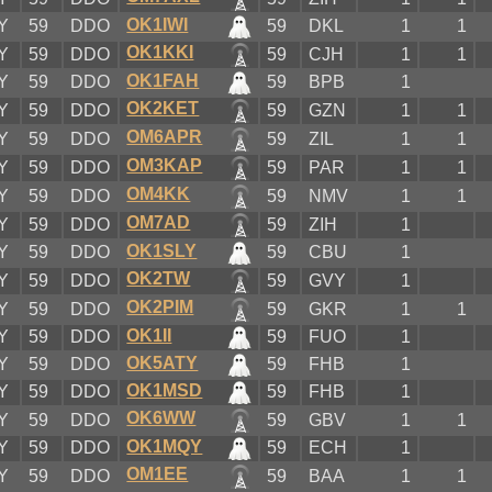
OK1IWI
Y
59
DDO
59
DKL
1
1
OK1KKI
Y
59
DDO
59
CJH
1
1
OK1FAH
Y
59
DDO
59
BPB
1
OK2KET
Y
59
DDO
59
GZN
1
1
OM6APR
Y
59
DDO
59
ZIL
1
1
OM3KAP
Y
59
DDO
59
PAR
1
1
OM4KK
Y
59
DDO
59
NMV
1
1
OM7AD
Y
59
DDO
59
ZIH
1
OK1SLY
Y
59
DDO
59
CBU
1
OK2TW
Y
59
DDO
59
GVY
1
OK2PIM
Y
59
DDO
59
GKR
1
1
OK1II
Y
59
DDO
59
FUO
1
OK5ATY
Y
59
DDO
59
FHB
1
OK1MSD
Y
59
DDO
59
FHB
1
OK6WW
Y
59
DDO
59
GBV
1
1
OK1MQY
Y
59
DDO
59
ECH
1
OM1EE
Y
59
DDO
59
BAA
1
1