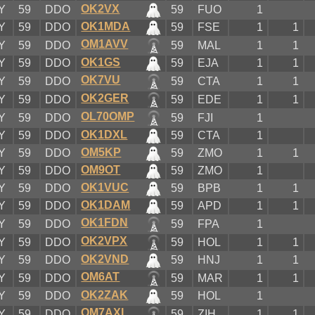
OK2VX
Y
59
DDO
59
FUO
1
OK1MDA
Y
59
DDO
59
FSE
1
1
OM1AVV
Y
59
DDO
59
MAL
1
1
OK1GS
Y
59
DDO
59
EJA
1
1
OK7VU
Y
59
DDO
59
CTA
1
1
OK2GER
Y
59
DDO
59
EDE
1
1
OL70OMP
Y
59
DDO
59
FJI
1
OK1DXL
Y
59
DDO
59
CTA
1
OM5KP
Y
59
DDO
59
ZMO
1
1
OM9OT
Y
59
DDO
59
ZMO
1
OK1VUC
Y
59
DDO
59
BPB
1
1
OK1DAM
Y
59
DDO
59
APD
1
1
OK1FDN
Y
59
DDO
59
FPA
1
OK2VPX
Y
59
DDO
59
HOL
1
1
OK2VND
Y
59
DDO
59
HNJ
1
1
OM6AT
Y
59
DDO
59
MAR
1
1
OK2ZAK
Y
59
DDO
59
HOL
1
OM7AXL
Y
59
DDO
59
ZIH
1
1