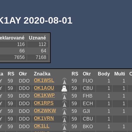
K1AY 2020-08-01
eklarované
Uznané
116
112
66
64
7656
7168
ka
RS
Okr
Značka
RS
Okr
Body
Multi
OK1WSL
Y
59
DDO
59
FUO
1
1
OK1AOU
Y
59
DDO
59
CBU
1
1
OK1KWP
Y
59
DDO
59
FHB
1
1
OK1RPS
Y
59
DDO
59
ECH
1
1
OK2WKW
Y
59
DDO
59
GJI
1
1
OK1VRN
Y
59
DDO
59
CBU
1
OK1LL
Y
59
DDO
59
BKO
1
1