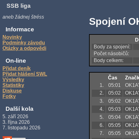
SSB liga
aneb žádnej štréss
Spojení O
Informace
Novinky
D
Podmínky závodu
Body za spojení:
Otázky a odpovědi
Počet násobičů:
On-line
Body celkem:
Přidat deník
Přidat hlášení SWL
Čas
Znač
Výsledky
1.
05:01
OK1A
Statistiky
Diskuse
2.
05:02
OK1A
Fotky
3.
05:02
OK1A
Další kola
4.
05:03
OK1A
5. září 2026
5.
05:04
OK1A
3. října 2026
6.
05:05
OK1A
7. listopadu 2026
7.
05:05
OK1A