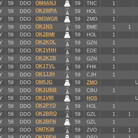
OM4ANJ
Y
59
DDO
59
TNC
1
OK2WPA
Y
59
DDO
59
HOL
1
OM3WGR
Y
59
DDO
59
ZMO
1
OK1NS
Y
59
DDO
59
BME
1
1
OK2BMI
Y
59
DDO
59
HOL
1
OK2KOL
Y
59
DDO
59
GZN
1
OK1VHH
Y
59
DDO
59
EDE
1
OK2KZB
Y
59
DDO
59
GZN
1
OK1TVL
Y
59
DDO
59
FHK
1
OK1JJH
Y
59
DDO
59
CJH
1
OM5JG
Y
59
DDO
59
ZMO
U
OK1UBB
Y
59
DDO
59
CBU
1
OK1VIR
Y
59
DDO
59
HOS
U
OK2PYD
Y
59
DDO
59
HOL
1
OK2BRQ
Y
59
DDO
59
GZL
1
1
OK2BFN
Y
59
DDO
59
GZL
1
OM7KW
Y
59
DDO
59
ZVO
1
1
OK1PEH
Y
59
DDO
59
DSO
1
1