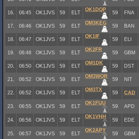
OK1DQP
16.
06:45
OK1JVS
59
ELT
59
FNA
OM3KEG
17.
06:46
OK1JVS
59
ELT
59
BAN
OK1IF
18.
06:47
OK1JVS
59
ELT
59
ELI
OK2FR
19.
06:48
OK1JVS
59
ELT
59
GBM
OM1DK
20.
06:50
OK1JVS
59
ELT
59
DST
OM3WOR
21.
06:52
OK1JVS
59
ELT
59
NIT
OM3TX
22.
06:52
OK1JVS
59
ELT
59
CAD
OK1FUU
23.
06:55
OK1JVS
59
ELT
59
APD
OK1VHH
24.
06:56
OK1JVS
59
ELT
59
EDE
OK2APY
25.
06:57
OK1JVS
59
ELT
59
GBM