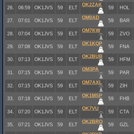
OK2ZAK
26.
06:59
OK1JVS
59
ELT
59
HOL
OM0AD
27.
07:01
OK1JVS
59
ELT
59
BAR
OM7KW
28.
07:04
OK1JVS
59
ELT
59
ZVO
OK1KQP
29.
07:08
OK1JVS
59
ELT
59
FNA
OK2BUB
30.
07:13
OK1JVS
59
ELT
59
HFM
OM3PA
31.
07:15
OK1JVS
59
ELT
59
PAR
OM7AXL
32.
07:15
OK1JVS
59
ELT
59
ZIH
OK1MSP
33.
07:18
OK1JVS
59
ELT
59
FHB
OK7VU
34.
07:20
OK1JVS
59
ELT
59
CTA
OK2BRQ
35.
07:21
OK1JVS
59
ELT
59
GZL