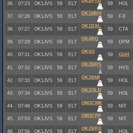
OK2PYD
36.
07:23
OK1JVS
59
ELT
59
HOL
OK1MNV
37.
07:26
OK1JVS
59
ELT
59
FJI
OK1DXL
38.
07:27
OK1JVS
59
ELT
59
CTA
OK4RQ
39.
07:29
OK1JVS
59
ELT
59
DPM
OK5O
40.
07:31
OK1JVS
59
ELT
59
GUH
OK2BRS
41.
07:32
OK1JVS
59
ELT
59
HVS
OK2BMI
42.
07:33
OK1JVS
59
ELT
59
HOL
OK2OLD
43.
07:34
OK1JVS
59
ELT
59
HOL
OM3CMK
44.
07:46
OK1JVS
59
ELT
59
NIT
OM3CPF
45.
07:53
OK1JVS
59
ELT
59
NIT
OK2BRX
46.
07:56
OK1JVS
59
ELT
59
HOL