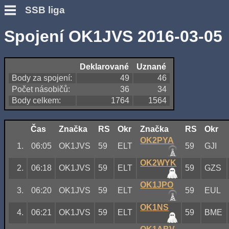
SSB liga
Spojení OK1JVS 2016-03-05
Deklarované
Uznané
Body za spojení:
49
46
Počet násobičů:
36
34
Body celkem:
1764
1564
Čas
Značka
RS
Okr
Značka
RS
Okr
OK2PYA
1.
06:05
OK1JVS
59
ELT
59
GJI
OK2WYK
2.
06:18
OK1JVS
59
ELT
59
GZS
OK1JPO
3.
06:20
OK1JVS
59
ELT
59
EUL
OK1NS
4.
06:21
OK1JVS
59
ELT
59
BME