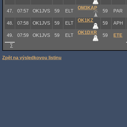
OM3KAP
47.
07:57
OK1JVS
59
ELT
59
PAR
OK1KZ
48.
07:58
OK1JVS
59
ELT
59
APH
OK1DXR
49.
07:59
OK1JVS
59
ELT
59
ETE
∑
Zpět na výsledkovou listinu