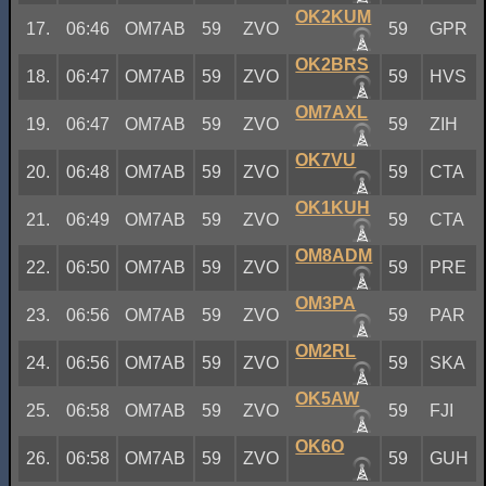
OK2KUM
17.
06:46
OM7AB
59
ZVO
59
GPR
OK2BRS
18.
06:47
OM7AB
59
ZVO
59
HVS
OM7AXL
19.
06:47
OM7AB
59
ZVO
59
ZIH
OK7VU
20.
06:48
OM7AB
59
ZVO
59
CTA
OK1KUH
21.
06:49
OM7AB
59
ZVO
59
CTA
OM8ADM
22.
06:50
OM7AB
59
ZVO
59
PRE
OM3PA
23.
06:56
OM7AB
59
ZVO
59
PAR
OM2RL
24.
06:56
OM7AB
59
ZVO
59
SKA
OK5AW
25.
06:58
OM7AB
59
ZVO
59
FJI
OK6O
26.
06:58
OM7AB
59
ZVO
59
GUH