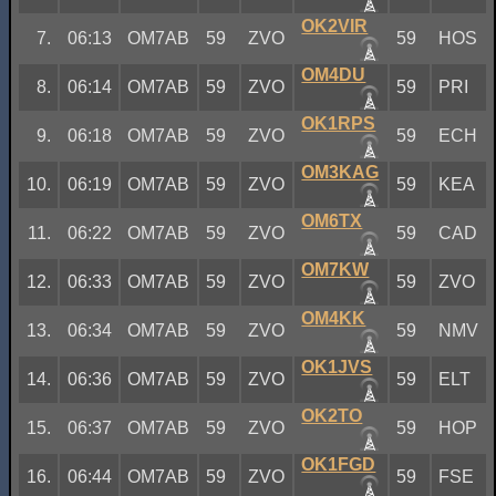
OK2VIR
7.
06:13
OM7AB
59
ZVO
59
HOS
OM4DU
8.
06:14
OM7AB
59
ZVO
59
PRI
OK1RPS
9.
06:18
OM7AB
59
ZVO
59
ECH
OM3KAG
10.
06:19
OM7AB
59
ZVO
59
KEA
OM6TX
11.
06:22
OM7AB
59
ZVO
59
CAD
OM7KW
12.
06:33
OM7AB
59
ZVO
59
ZVO
OM4KK
13.
06:34
OM7AB
59
ZVO
59
NMV
OK1JVS
14.
06:36
OM7AB
59
ZVO
59
ELT
OK2TO
15.
06:37
OM7AB
59
ZVO
59
HOP
OK1FGD
16.
06:44
OM7AB
59
ZVO
59
FSE