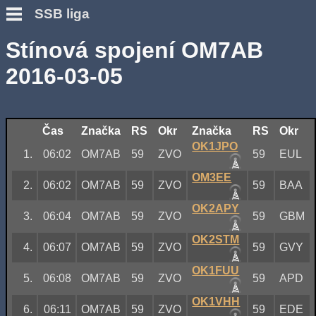
SSB liga
Stínová spojení OM7AB
2016-03-05
Čas
Značka
RS
Okr
Značka
RS
Okr
OK1JPO
1.
06:02
OM7AB
59
ZVO
59
EUL
OM3EE
2.
06:02
OM7AB
59
ZVO
59
BAA
OK2APY
3.
06:04
OM7AB
59
ZVO
59
GBM
OK2STM
4.
06:07
OM7AB
59
ZVO
59
GVY
OK1FUU
5.
06:08
OM7AB
59
ZVO
59
APD
OK1VHH
6.
06:11
OM7AB
59
ZVO
59
EDE