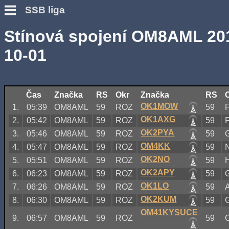
SSB liga
Stínová spojení OM8AML 20
10-01
Čas
Značka
RS
Okr
Značka
RS
OK1MOW
1.
05:39
OM8AML
59
ROZ
59
OK1AXG
2.
05:42
OM8AML
59
ROZ
59
OK2PYA
3.
05:46
OM8AML
59
ROZ
59
OM4KK
4.
05:47
OM8AML
59
ROZ
59
OK2NO
5.
05:51
OM8AML
59
ROZ
59
OK2APY
6.
06:23
OM8AML
59
ROZ
59
OK1LO
7.
06:26
OM8AML
59
ROZ
59
OK2KUM
8.
06:30
OM8AML
59
ROZ
59
OM41KYSUCE
9.
06:57
OM8AML
59
ROZ
59