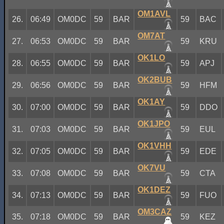
OM1AVL
26.
06:49
OM0DC
59
BAR
59
BAC
OM7AT
27.
06:53
OM0DC
59
BAR
59
KRU
OK1LO
28.
06:55
OM0DC
59
BAR
59
APJ
OK2BUB
29.
06:56
OM0DC
59
BAR
59
HFM
OK1AY
30.
07:00
OM0DC
59
BAR
59
DDO
OK1JPO
31.
07:03
OM0DC
59
BAR
59
EUL
OK1VHH
32.
07:05
OM0DC
59
BAR
59
EDE
OK7VU
33.
07:08
OM0DC
59
BAR
59
CTA
OK1DEZ
34.
07:13
OM0DC
59
BAR
59
FUO
OM3CAZ
35.
07:18
OM0DC
59
BAR
59
KEZ