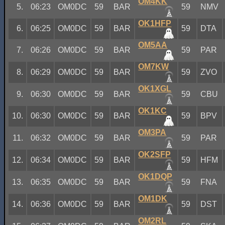
OM4KK
5.
06:23
OM0DC
59
BAR
59
NMV
OK1HFP
6.
06:25
OM0DC
59
BAR
59
DTA
OM5AA
7.
06:26
OM0DC
59
BAR
59
PAR
OM7KW
8.
06:29
OM0DC
59
BAR
59
ZVO
OK1XGL
9.
06:30
OM0DC
59
BAR
59
CBU
OK1KC
10.
06:30
OM0DC
59
BAR
59
BPV
OM3PA
11.
06:32
OM0DC
59
BAR
59
PAR
OK2SFP
12.
06:34
OM0DC
59
BAR
59
HFM
OK1DQP
13.
06:35
OM0DC
59
BAR
59
FNA
OM1DK
14.
06:36
OM0DC
59
BAR
59
DST
OM2RL