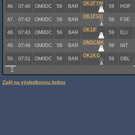
OK2FYM
46.
07:40
OM0DC
59
BAR
59
HOP
OK1FGD
47.
07:42
OM0DC
59
BAR
59
FSE
OK1IF
48.
07:43
OM0DC
59
BAR
59
ELI
OM3CMK
49.
07:46
OM0DC
59
BAR
59
NIT
OK2KG
50.
07:51
OM0DC
59
BAR
59
GBL
∑
Zpět na výsledkovou listinu