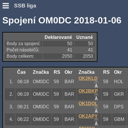
SSB liga
Spojení OM0DC 2018-01-06
Deklarované
Uznané
Body za spojení:
50
50
Počet násobičů:
41
41
Body celkem:
2050
2050
Čas
Značka
RS
Okr
Značka
RS
Okr
OK2KLD
1.
06:18
OM0DC
59
BAR
59
HOL
OK2BKP
2.
06:19
OM0DC
59
BAR
59
GKR
OK1DOL
3.
06:21
OM0DC
59
BAR
59
DPS
OK2APY
4.
06:22
OM0DC
59
BAR
59
GBM