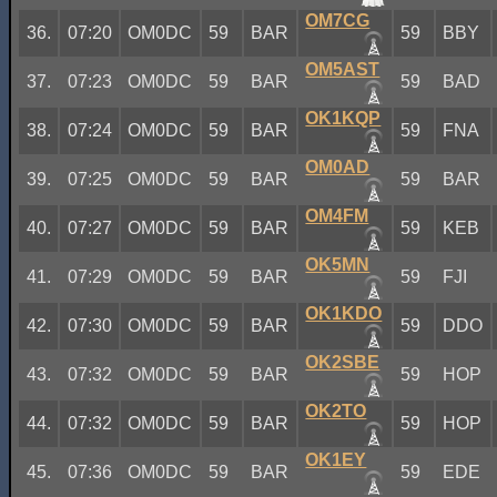
OM7CG
36.
07:20
OM0DC
59
BAR
59
BBY
OM5AST
37.
07:23
OM0DC
59
BAR
59
BAD
OK1KQP
38.
07:24
OM0DC
59
BAR
59
FNA
OM0AD
39.
07:25
OM0DC
59
BAR
59
BAR
OM4FM
40.
07:27
OM0DC
59
BAR
59
KEB
OK5MN
41.
07:29
OM0DC
59
BAR
59
FJI
OK1KDO
42.
07:30
OM0DC
59
BAR
59
DDO
OK2SBE
43.
07:32
OM0DC
59
BAR
59
HOP
OK2TO
44.
07:32
OM0DC
59
BAR
59
HOP
OK1EY
45.
07:36
OM0DC
59
BAR
59
EDE