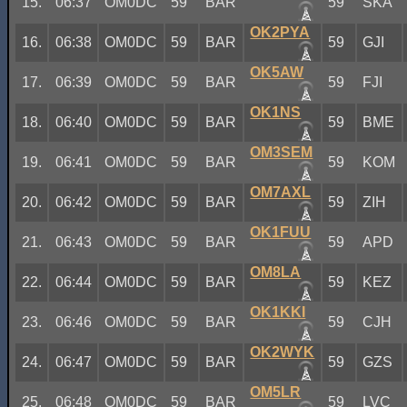
15.
06:37
OM0DC
59
BAR
59
SKA
OK2PYA
16.
06:38
OM0DC
59
BAR
59
GJI
OK5AW
17.
06:39
OM0DC
59
BAR
59
FJI
OK1NS
18.
06:40
OM0DC
59
BAR
59
BME
OM3SEM
19.
06:41
OM0DC
59
BAR
59
KOM
OM7AXL
20.
06:42
OM0DC
59
BAR
59
ZIH
OK1FUU
21.
06:43
OM0DC
59
BAR
59
APD
OM8LA
22.
06:44
OM0DC
59
BAR
59
KEZ
OK1KKI
23.
06:46
OM0DC
59
BAR
59
CJH
OK2WYK
24.
06:47
OM0DC
59
BAR
59
GZS
OM5LR
25.
06:48
OM0DC
59
BAR
59
LVC