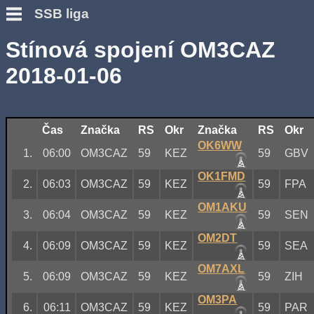
SSB liga
Stínová spojení OM3CAZ
2018-01-06
Čas
Značka
RS
Okr
Značka
RS
Okr
OK6WW
1.
06:00
OM3CAZ
59
KEZ
59
GBV
OK1FMD
2.
06:03
OM3CAZ
59
KEZ
59
FPA
OM1AKU
3.
06:04
OM3CAZ
59
KEZ
59
SEN
OM2DT
4.
06:09
OM3CAZ
59
KEZ
59
SEA
OM7AXL
5.
06:09
OM3CAZ
59
KEZ
59
ZIH
OM3PA
6.
06:11
OM3CAZ
59
KEZ
59
PAR