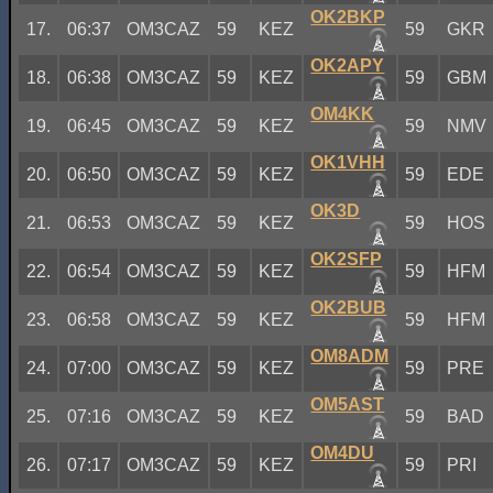
OK2BKP
17.
06:37
OM3CAZ
59
KEZ
59
GKR
OK2APY
18.
06:38
OM3CAZ
59
KEZ
59
GBM
OM4KK
19.
06:45
OM3CAZ
59
KEZ
59
NMV
OK1VHH
20.
06:50
OM3CAZ
59
KEZ
59
EDE
OK3D
21.
06:53
OM3CAZ
59
KEZ
59
HOS
OK2SFP
22.
06:54
OM3CAZ
59
KEZ
59
HFM
OK2BUB
23.
06:58
OM3CAZ
59
KEZ
59
HFM
OM8ADM
24.
07:00
OM3CAZ
59
KEZ
59
PRE
OM5AST
25.
07:16
OM3CAZ
59
KEZ
59
BAD
OM4DU
26.
07:17
OM3CAZ
59
KEZ
59
PRI