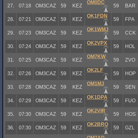
OM0DC
27.
07:18
OM3CAZ
59
KEZ
59
BAR
OK1FDN
28.
07:21
OM3CAZ
59
KEZ
59
FPA
OK1WMJ
29.
07:23
OM3CAZ
59
KEZ
59
CCK
OK2VPX
30.
07:24
OM3CAZ
59
KEZ
59
HOL
OM7KW
31.
07:25
OM3CAZ
59
KEZ
59
ZVO
OK2LF
32.
07:26
OM3CAZ
59
KEZ
59
HOP
OM1MJ
33.
07:28
OM3CAZ
59
KEZ
59
SEN
OK1DPA
34.
07:29
OM3CAZ
59
KEZ
59
FUO
OK2VIR
35.
07:30
OM3CAZ
59
KEZ
59
HOS
OK2BRQ
36.
07:30
OM3CAZ
59
KEZ
59
GZL
OM7AD