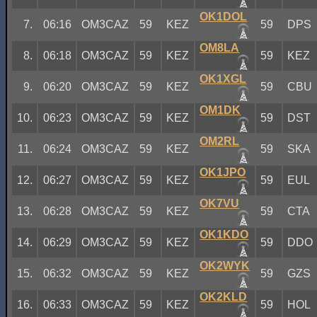
OK1DOL
7.
06:16
OM3CAZ
59
KEZ
59
DPS
OM8LA
8.
06:18
OM3CAZ
59
KEZ
59
KEZ
OK1XGL
9.
06:20
OM3CAZ
59
KEZ
59
CBU
OM1DK
10.
06:23
OM3CAZ
59
KEZ
59
DST
OM2RL
11.
06:24
OM3CAZ
59
KEZ
59
SKA
OK1JPO
12.
06:27
OM3CAZ
59
KEZ
59
EUL
OK7VU
13.
06:28
OM3CAZ
59
KEZ
59
CTA
OK1KDO
14.
06:29
OM3CAZ
59
KEZ
59
DDO
OK2WYK
15.
06:32
OM3CAZ
59
KEZ
59
GZS
OK2KLD
16.
06:33
OM3CAZ
59
KEZ
59
HOL