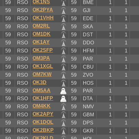
OK1NS
D
59
RSO
59
BME
1
1
OK2PYA
D
59
RSO
59
GJI
1
1
OK1VHH
D
59
RSO
59
EDE
1
1
OM2RL
D
59
RSO
59
SKA
1
1
OM1DK
D
59
RSO
59
DST
1
1
OK1AY
D
59
RSO
59
DDO
1
1
OK2SFP
D
59
RSO
59
HFM
1
1
OM3PA
D
59
RSO
59
PAR
1
1
OK1XGL
D
59
RSO
59
CBU
1
1
OM7KW
D
59
RSO
59
ZVO
1
1
OK3D
D
59
RSO
59
HOS
1
1
OM5AA
D
59
RSO
59
PAR
1
OK1HFP
D
59
RSO
59
DTA
1
1
OM4KK
D
59
RSO
59
NMV
1
1
OK2APY
D
59
RSO
59
GBM
1
1
OK1DOL
D
59
RSO
59
DPS
1
1
OK2BKP
D
59
RSO
59
GKR
1
1
OK2KLD
D
59
RSO
59
HOL
1
1