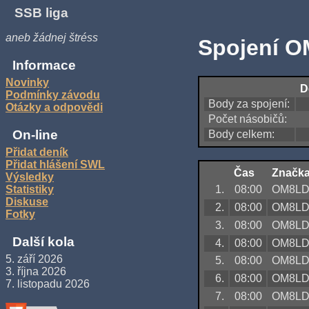
SSB liga
aneb žádnej štréss
Spojení O
Informace
Novinky
D
Podmínky závodu
Body za spojení:
Otázky a odpovědi
Počet násobičů:
On-line
Body celkem:
Přidat deník
Přidat hlášení SWL
Čas
Značk
Výsledky
1.
08:00
OM8L
Statistiky
Diskuse
2.
08:00
OM8L
Fotky
3.
08:00
OM8L
Další kola
4.
08:00
OM8L
5. září 2026
5.
08:00
OM8L
3. října 2026
6.
08:00
OM8L
7. listopadu 2026
7.
08:00
OM8L