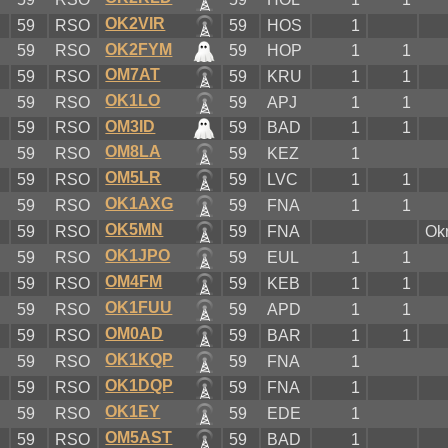
OK2VIR
D
59
RSO
59
HOS
1
OK2FYM
D
59
RSO
59
HOP
1
1
OM7AT
D
59
RSO
59
KRU
1
1
OK1LO
D
59
RSO
59
APJ
1
1
OM3ID
D
59
RSO
59
BAD
1
1
OM8LA
D
59
RSO
59
KEZ
1
OM5LR
D
59
RSO
59
LVC
1
1
OK1AXG
D
59
RSO
59
FNA
1
1
OK5MN
D
59
RSO
59
FNA
Ok
OK1JPO
D
59
RSO
59
EUL
1
1
OM4FM
D
59
RSO
59
KEB
1
1
OK1FUU
D
59
RSO
59
APD
1
1
OM0AD
D
59
RSO
59
BAR
1
1
OK1KQP
D
59
RSO
59
FNA
1
OK1DQP
D
59
RSO
59
FNA
1
OK1EY
D
59
RSO
59
EDE
1
OM5AST
D
59
RSO
59
BAD
1