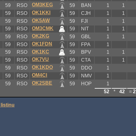
OM3KEG
D
59
RSO
59
BAN
1
1
OK1KKI
D
59
RSO
59
CJH
1
1
OK5AW
D
59
RSO
59
FJI
1
1
OM3CMK
D
59
RSO
59
NIT
1
1
OK2KG
D
59
RSO
59
GBL
1
1
OK1FDN
D
59
RSO
59
FPA
1
OK1KC
D
59
RSO
59
BPV
1
1
OK7VU
D
59
RSO
59
CTA
1
1
OK1KDO
D
59
RSO
59
DDO
1
OM4CI
D
59
RSO
59
NMV
1
OK2SBE
D
59
RSO
59
HOP
1
52
*
42
=
2
listinu