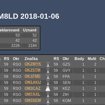
M8LD 2018-01-06
eklarované
Uznané
53
52
42
42
2226
2184
a
RS
Okr
Značka
RS
Okr
Body
Multi
Ch
OK2WYK
D
59
RSO
59
GZS
1
2
OK2STM
D
59
RSO
59
GVY
1
1
OK1FMD
D
59
RSO
59
FPA
1
1
OM1AKU
D
59
RSO
59
SEN
1
1
OM3CAZ
D
59
RSO
59
KEZ
1
1
OM7AXL
D
59
RSO
59
ZIH
1
1
OM3SEM
D
59
RSO
59
KOM
1
1