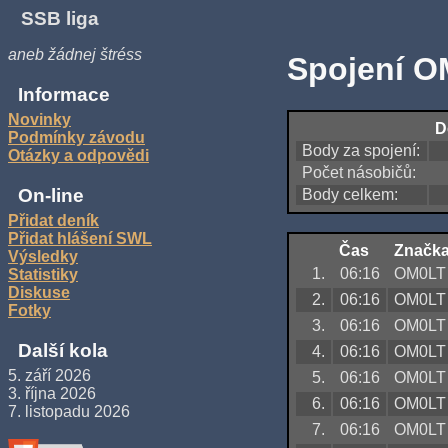
SSB liga
aneb žádnej štréss
Spojení O
Informace
Novinky
D
Podmínky závodu
Body za spojení:
Otázky a odpovědi
Počet násobičů:
On-line
Body celkem:
Přidat deník
Přidat hlášení SWL
Čas
Značk
Výsledky
1.
06:16
OM0LT
Statistiky
Diskuse
2.
06:16
OM0LT
Fotky
3.
06:16
OM0LT
Další kola
4.
06:16
OM0LT
5. září 2026
5.
06:16
OM0LT
3. října 2026
6.
06:16
OM0LT
7. listopadu 2026
7.
06:16
OM0LT