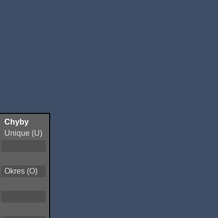
Chyby
Unique (U)
Okres (O)