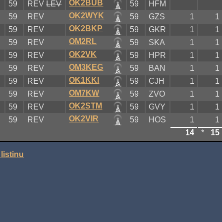
OK2BUB
59
REV
LEV
59
HFM
OK2WYK
59
REV
59
GZS
1
1
OK2BKP
59
REV
59
GKR
1
1
OM2RL
59
REV
59
SKA
1
1
OK2VK
59
REV
59
HPR
1
1
OM3KEG
59
REV
59
BAN
1
1
OK1KKI
59
REV
59
CJH
1
1
OM7KW
59
REV
59
ZVO
1
1
OK2STM
59
REV
59
GVY
1
1
OK2VIR
59
REV
59
HOS
1
1
14
*
15
listinu