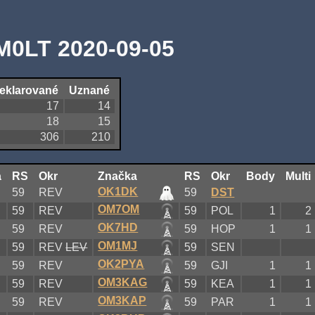
M0LT 2020-09-05
eklarované
Uznané
17
14
18
15
306
210
a
RS
Okr
Značka
RS
Okr
Body
Multi
OK1DK
59
REV
59
DST
OM7OM
59
REV
59
POL
1
2
OK7HD
59
REV
59
HOP
1
1
OM1MJ
59
REV
LEV
59
SEN
OK2PYA
59
REV
59
GJI
1
1
OM3KAG
59
REV
59
KEA
1
1
OM3KAP
59
REV
59
PAR
1
1