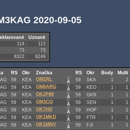
M3KAG 2020-09-05
eklarované
Uznané
114
113
73
73
8322
8249
ka
RS
Okr
Značka
RS
Okr
Body
Multi
OM2RL
KAG
59
KEA
59
SKA
1
2
OM8ARG
KAG
59
KEA
59
KEO
1
1
OK2PIM
KAG
59
KEA
59
GKR
1
1
OM3CQ
KAG
59
KEA
59
SEN
1
1
OK7HD
KAG
59
KEA
59
HOP
1
1
OK1MKD
KAG
59
KEA
59
FTR
1
1
OK1MNV
KAG
59
KEA
59
FJI
1
1