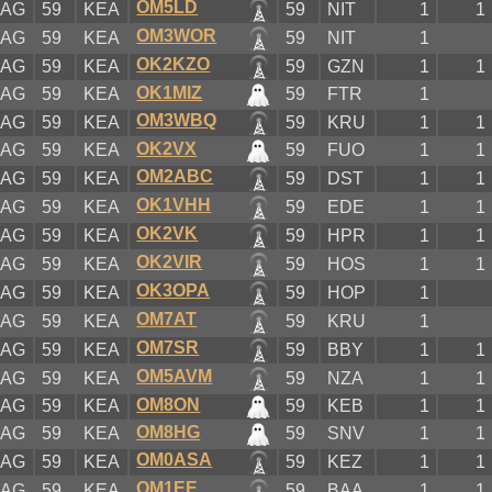
OM5LD
KAG
59
KEA
59
NIT
1
1
OM3WOR
KAG
59
KEA
59
NIT
1
OK2KZO
KAG
59
KEA
59
GZN
1
1
OK1MIZ
KAG
59
KEA
59
FTR
1
OM3WBQ
KAG
59
KEA
59
KRU
1
1
OK2VX
KAG
59
KEA
59
FUO
1
1
OM2ABC
KAG
59
KEA
59
DST
1
1
OK1VHH
KAG
59
KEA
59
EDE
1
1
OK2VK
KAG
59
KEA
59
HPR
1
1
OK2VIR
KAG
59
KEA
59
HOS
1
1
OK3OPA
KAG
59
KEA
59
HOP
1
OM7AT
KAG
59
KEA
59
KRU
1
OM7SR
KAG
59
KEA
59
BBY
1
1
OM5AVM
KAG
59
KEA
59
NZA
1
1
OM8ON
KAG
59
KEA
59
KEB
1
1
OM8HG
KAG
59
KEA
59
SNV
1
1
OM0ASA
KAG
59
KEA
59
KEZ
1
1
OM1EE
KAG
59
KEA
59
BAA
1
1