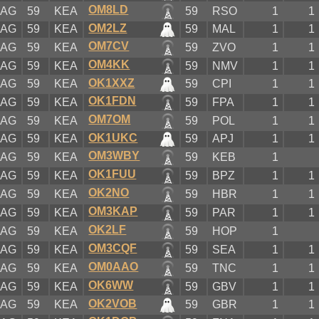
OM8LD
KAG
59
KEA
59
RSO
1
1
OM2LZ
KAG
59
KEA
59
MAL
1
1
OM7CV
KAG
59
KEA
59
ZVO
1
1
OM4KK
KAG
59
KEA
59
NMV
1
1
OK1XXZ
KAG
59
KEA
59
CPI
1
1
OK1FDN
KAG
59
KEA
59
FPA
1
1
OM7OM
KAG
59
KEA
59
POL
1
1
OK1UKC
KAG
59
KEA
59
APJ
1
1
OM3WBY
KAG
59
KEA
59
KEB
1
OK1FUU
KAG
59
KEA
59
BPZ
1
1
OK2NO
KAG
59
KEA
59
HBR
1
1
OM3KAP
KAG
59
KEA
59
PAR
1
1
OK2LF
KAG
59
KEA
59
HOP
1
OM3CQF
KAG
59
KEA
59
SEA
1
1
OM0AAO
KAG
59
KEA
59
TNC
1
1
OK6WW
KAG
59
KEA
59
GBV
1
1
OK2VOB
KAG
59
KEA
59
GBR
1
1