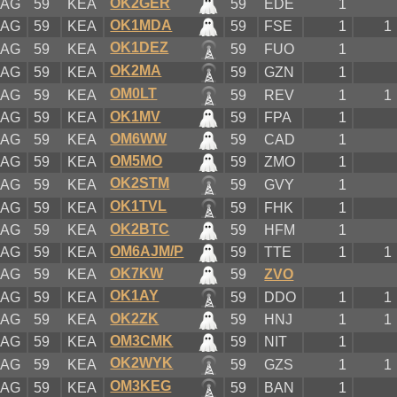
OK2GER
KAG
59
KEA
59
EDE
1
OK1MDA
KAG
59
KEA
59
FSE
1
1
OK1DEZ
KAG
59
KEA
59
FUO
1
OK2MA
KAG
59
KEA
59
GZN
1
OM0LT
KAG
59
KEA
59
REV
1
1
OK1MV
KAG
59
KEA
59
FPA
1
OM6WW
KAG
59
KEA
59
CAD
1
OM5MO
KAG
59
KEA
59
ZMO
1
OK2STM
KAG
59
KEA
59
GVY
1
OK1TVL
KAG
59
KEA
59
FHK
1
OK2BTC
KAG
59
KEA
59
HFM
1
OM6AJM/P
KAG
59
KEA
59
TTE
1
1
OK7KW
KAG
59
KEA
59
ZVO
OK1AY
KAG
59
KEA
59
DDO
1
1
OK2ZK
KAG
59
KEA
59
HNJ
1
1
OM3CMK
KAG
59
KEA
59
NIT
1
OK2WYK
KAG
59
KEA
59
GZS
1
1
OM3KEG
KAG
59
KEA
59
BAN
1