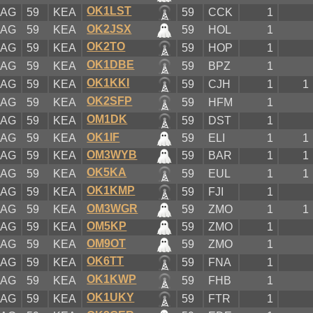
OK1LST
KAG
59
KEA
59
CCK
1
OK2JSX
KAG
59
KEA
59
HOL
1
OK2TO
KAG
59
KEA
59
HOP
1
OK1DBE
KAG
59
KEA
59
BPZ
1
OK1KKI
KAG
59
KEA
59
CJH
1
1
OK2SFP
KAG
59
KEA
59
HFM
1
OM1DK
KAG
59
KEA
59
DST
1
OK1IF
KAG
59
KEA
59
ELI
1
1
OM3WYB
KAG
59
KEA
59
BAR
1
1
OK5KA
KAG
59
KEA
59
EUL
1
1
OK1KMP
KAG
59
KEA
59
FJI
1
OM3WGR
KAG
59
KEA
59
ZMO
1
1
OM5KP
KAG
59
KEA
59
ZMO
1
OM9OT
KAG
59
KEA
59
ZMO
1
OK6TT
KAG
59
KEA
59
FNA
1
OK1KWP
KAG
59
KEA
59
FHB
1
OK1UKY
KAG
59
KEA
59
FTR
1