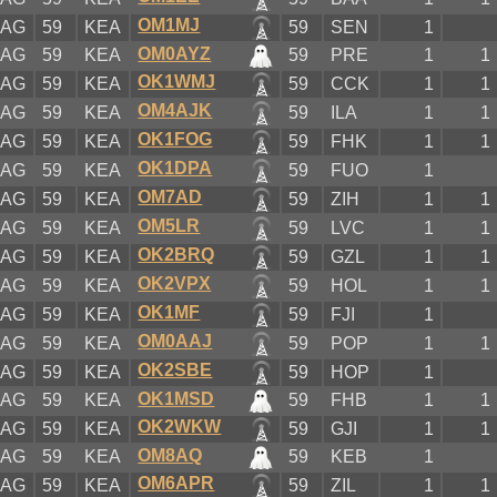
OM1MJ
KAG
59
KEA
59
SEN
1
OM0AYZ
KAG
59
KEA
59
PRE
1
1
OK1WMJ
KAG
59
KEA
59
CCK
1
1
OM4AJK
KAG
59
KEA
59
ILA
1
1
OK1FOG
KAG
59
KEA
59
FHK
1
1
OK1DPA
KAG
59
KEA
59
FUO
1
OM7AD
KAG
59
KEA
59
ZIH
1
1
OM5LR
KAG
59
KEA
59
LVC
1
1
OK2BRQ
KAG
59
KEA
59
GZL
1
1
OK2VPX
KAG
59
KEA
59
HOL
1
1
OK1MF
KAG
59
KEA
59
FJI
1
OM0AAJ
KAG
59
KEA
59
POP
1
1
OK2SBE
KAG
59
KEA
59
HOP
1
OK1MSD
KAG
59
KEA
59
FHB
1
1
OK2WKW
KAG
59
KEA
59
GJI
1
1
OM8AQ
KAG
59
KEA
59
KEB
1
OM6APR
KAG
59
KEA
59
ZIL
1
1