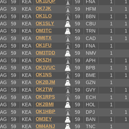
OK1DQP
KAG
59
KEA
59
FNA
1
1
OK7JK
KAG
59
KEA
59
HFM
1
1
OK1LO
KAG
59
KEA
59
BBN
1
1
OK1SLY
KAG
59
KEA
59
CBU
1
1
OM3TC
KAG
59
KEA
59
TRN
1
1
OM6TX
KAG
59
KEA
59
CAD
1
1
OK1FU
KAG
59
KEA
59
FNA
1
OM3TDD
KAG
59
KEA
59
NMV
1
OK5ZH
KAG
59
KEA
59
APH
1
1
OK1VUC
KAG
59
KEA
59
BPB
1
1
OK1NS
KAG
59
KEA
59
BME
1
1
OK2BJM
KAG
59
KEA
59
GZN
1
OK2TW
KAG
59
KEA
59
GVY
1
1
OK1RPS
KAG
59
KEA
59
ECH
1
1
OK2BMI
KAG
59
KEA
59
HOL
1
OK1HBP
KAG
59
KEA
59
DPJ
1
1
OM3EY
KAG
59
KEA
59
BAN
1
1
OM4ANJ
KAG
59
KEA
59
TNC
1