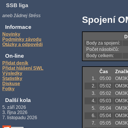
SSB liga
aneb žádnej štréss
Spojení O
Informace
Novinky
D
Podmínky závodu
Body za spojení:
Otázky a odpovědi
Počet násobičů:
On-line
Body celkem:
Přidat deník
Přidat hlášení SWL
Čas
Znač
Výsledky
1.
05:00
OM3
Statistiky
Diskuse
2.
05:02
OM3
Fotky
3.
05:02
OM3
Další kola
4.
05:03
OM3
5. září 2026
5.
05:04
OM3
3. října 2026
6.
05:04
OM3
7. listopadu 2026
7.
05:05
OM3