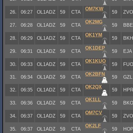
OM7KW
26.
06:27
OL1ADZ
59
CTA
59
ZV
OK2MG
27.
06:28
OL1ADZ
59
CTA
59
BB
OK1YM
28.
06:29
OL1ADZ
59
CTA
59
BK
OK1DEP
29.
06:31
OL1ADZ
59
CTA
59
EJA
OK1KUO
30.
06:33
OL1ADZ
59
CTA
59
FU
OK2BFN
31.
06:34
OL1ADZ
59
CTA
59
GZL
OK2QX
32.
06:35
OL1ADZ
59
CTA
59
HP
OK1LL
33.
06:36
OL1ADZ
59
CTA
59
BK
OM7CV
34.
06:37
OL1ADZ
59
CTA
59
ZV
OK2LF
35.
06:37
OL1ADZ
59
CTA
59
HO