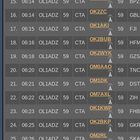
15.
06:14
OL1ADZ
59
CTA
59
BPZ
OK2ZC
16.
06:14
OL1ADZ
59
CTA
59
GBL
OK1AKI
17.
06:15
OL1ADZ
59
CTA
59
FJI
OK2BUB
18.
06:16
OL1ADZ
59
CTA
59
HF
OK2WYK
19.
06:18
OL1ADZ
59
CTA
59
GZ
OM0AAO
20.
06:20
OL1ADZ
59
CTA
59
TN
OM1DK
21.
06:21
OL1ADZ
59
CTA
59
DS
OM7AXL
22.
06:22
OL1ADZ
59
CTA
59
ZIH
OK1KWP
23.
06:23
OL1ADZ
59
CTA
59
FH
OK2BKP
24.
06:25
OL1ADZ
59
CTA
59
GK
OM2RL
25.
06:26
OL1ADZ
59
CTA
59
SK