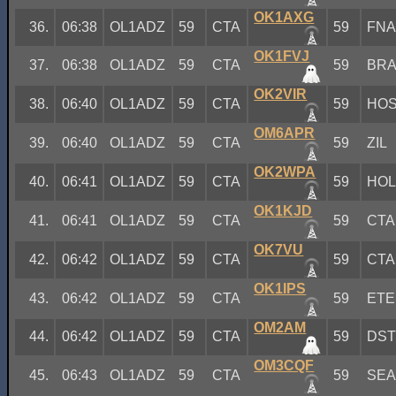
OK1AXG
36.
06:38
OL1ADZ
59
CTA
59
FN
OK1FVJ
37.
06:38
OL1ADZ
59
CTA
59
BR
OK2VIR
38.
06:40
OL1ADZ
59
CTA
59
HO
OM6APR
39.
06:40
OL1ADZ
59
CTA
59
ZIL
OK2WPA
40.
06:41
OL1ADZ
59
CTA
59
HO
OK1KJD
41.
06:41
OL1ADZ
59
CTA
59
CTA
OK7VU
42.
06:42
OL1ADZ
59
CTA
59
CTA
OK1IPS
43.
06:42
OL1ADZ
59
CTA
59
ETE
OM2AM
44.
06:42
OL1ADZ
59
CTA
59
DS
OM3CQF
45.
06:43
OL1ADZ
59
CTA
59
SE