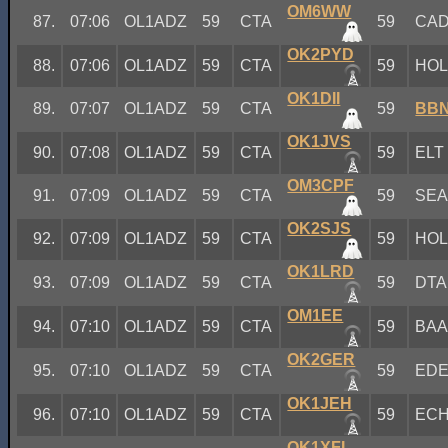
OM6WW
87.
07:06
OL1ADZ
59
CTA
59
CA
OK2PYD
88.
07:06
OL1ADZ
59
CTA
59
HO
OK1DII
89.
07:07
OL1ADZ
59
CTA
59
BB
OK1JVS
90.
07:08
OL1ADZ
59
CTA
59
ELT
OM3CPF
91.
07:09
OL1ADZ
59
CTA
59
SE
OK2SJS
92.
07:09
OL1ADZ
59
CTA
59
HO
OK1LRD
93.
07:09
OL1ADZ
59
CTA
59
DTA
OM1EE
94.
07:10
OL1ADZ
59
CTA
59
BA
OK2GER
95.
07:10
OL1ADZ
59
CTA
59
ED
OK1JEH
96.
07:10
OL1ADZ
59
CTA
59
EC
OK1XFL