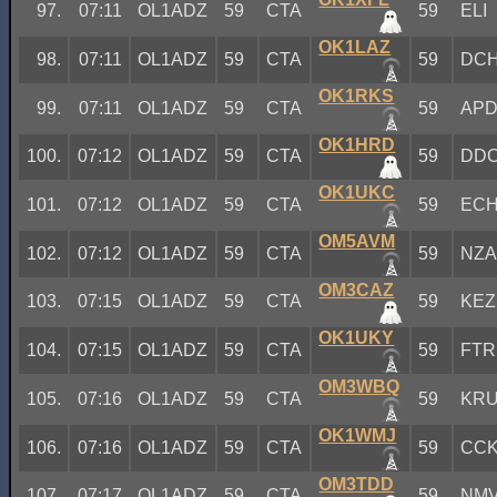
97.
07:11
OL1ADZ
59
CTA
59
ELI
OK1LAZ
98.
07:11
OL1ADZ
59
CTA
59
DC
OK1RKS
99.
07:11
OL1ADZ
59
CTA
59
AP
OK1HRD
100.
07:12
OL1ADZ
59
CTA
59
DD
OK1UKC
101.
07:12
OL1ADZ
59
CTA
59
EC
OM5AVM
102.
07:12
OL1ADZ
59
CTA
59
NZ
OM3CAZ
103.
07:15
OL1ADZ
59
CTA
59
KEZ
OK1UKY
104.
07:15
OL1ADZ
59
CTA
59
FTR
OM3WBQ
105.
07:16
OL1ADZ
59
CTA
59
KR
OK1WMJ
106.
07:16
OL1ADZ
59
CTA
59
CC
OM3TDD
107.
07:17
OL1ADZ
59
CTA
59
NM