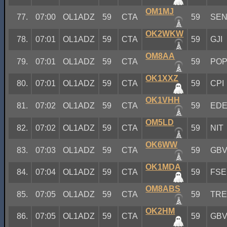
OM1MJ
77.
07:00
OL1ADZ
59
CTA
59
SE
OK2WKW
78.
07:01
OL1ADZ
59
CTA
59
GJI
OM8AA
79.
07:01
OL1ADZ
59
CTA
59
PO
OK1XXZ
80.
07:01
OL1ADZ
59
CTA
59
CPI
OK1VHH
81.
07:02
OL1ADZ
59
CTA
59
ED
OM5LD
82.
07:02
OL1ADZ
59
CTA
59
NIT
OK6WW
83.
07:03
OL1ADZ
59
CTA
59
GB
OK1MDA
84.
07:04
OL1ADZ
59
CTA
59
FSE
OM8ABS
85.
07:05
OL1ADZ
59
CTA
59
TR
OK2HM
86.
07:05
OL1ADZ
59
CTA
59
GB