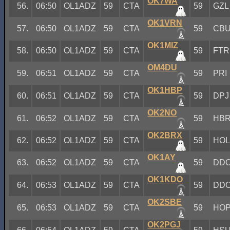
OK7WA
56.
06:50
OL1ADZ
59
CTA
59
GZL
OK1VRN
57.
06:50
OL1ADZ
59
CTA
59
CB
OK1MIZ
58.
06:50
OL1ADZ
59
CTA
59
FTR
OM4DU
59.
06:51
OL1ADZ
59
CTA
59
PRI
OK1HBP
60.
06:51
OL1ADZ
59
CTA
59
DPJ
OK2NO
61.
06:52
OL1ADZ
59
CTA
59
HB
OK2BRX
62.
06:52
OL1ADZ
59
CTA
59
HO
OK1AY
63.
06:52
OL1ADZ
59
CTA
59
DD
OK1KDO
64.
06:53
OL1ADZ
59
CTA
59
DD
OK2SBE
65.
06:53
OL1ADZ
59
CTA
59
HO
OK2PGJ