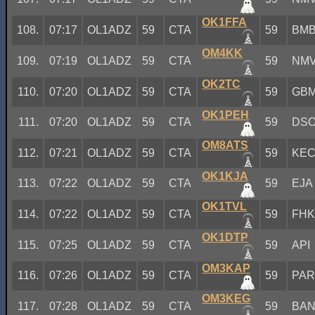
OK1FFA
108.
07:17
OL1ADZ
59
CTA
59
BM
OM4KK
109.
07:19
OL1ADZ
59
CTA
59
NM
OK2TC
110.
07:20
OL1ADZ
59
CTA
59
GB
OK1PEH
111.
07:20
OL1ADZ
59
CTA
59
DS
OM8ATS
112.
07:21
OL1ADZ
59
CTA
59
KE
OK1KJA
113.
07:22
OL1ADZ
59
CTA
59
EJA
OK1TVL
114.
07:22
OL1ADZ
59
CTA
59
FH
OK1DTP
115.
07:25
OL1ADZ
59
CTA
59
API
OM3KAP
116.
07:26
OL1ADZ
59
CTA
59
PA
OM3KEG
117.
07:28
OL1ADZ
59
CTA
59
BA