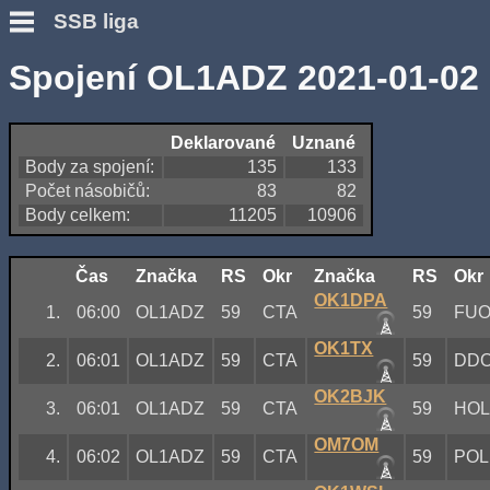
SSB liga
Spojení OL1ADZ 2021-01-02
Deklarované
Uznané
Body za spojení:
135
133
Počet násobičů:
83
82
Body celkem:
11205
10906
Čas
Značka
RS
Okr
Značka
RS
Okr
OK1DPA
1.
06:00
OL1ADZ
59
CTA
59
FU
OK1TX
2.
06:01
OL1ADZ
59
CTA
59
DD
OK2BJK
3.
06:01
OL1ADZ
59
CTA
59
HO
OM7OM
4.
06:02
OL1ADZ
59
CTA
59
POL