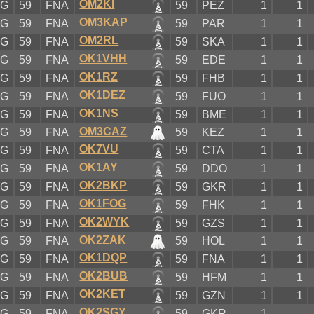
OM2KI
XG
59
FNA
59
PEZ
1
1
OM3KAP
XG
59
FNA
59
PAR
1
1
OM2RL
XG
59
FNA
59
SKA
1
1
OK1VHH
XG
59
FNA
59
EDE
1
1
OK1RZ
XG
59
FNA
59
FHB
1
1
OK1DEZ
XG
59
FNA
59
FUO
1
1
OK1NS
XG
59
FNA
59
BME
1
1
OM3CAZ
XG
59
FNA
59
KEZ
1
1
OK7VU
XG
59
FNA
59
CTA
1
1
OK1AY
XG
59
FNA
59
DDO
1
1
OK2BKP
XG
59
FNA
59
GKR
1
1
OK1FOG
XG
59
FNA
59
FHK
1
1
OK2WYK
XG
59
FNA
59
GZS
1
1
OK2ZAK
XG
59
FNA
59
HOL
1
1
OK1DQP
XG
59
FNA
59
FNA
1
1
OK2BUB
XG
59
FNA
59
HFM
1
1
OK2KET
XG
59
FNA
59
GZN
1
1
OK2SGY
XG
59
FNA
59
GKR
1