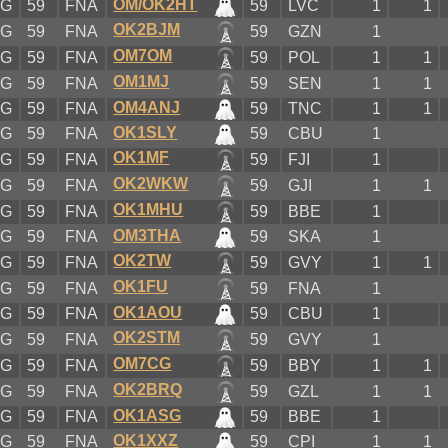
OM/OK2HT
XG
59
FNA
59
LVC
1
1
OK2BJM
XG
59
FNA
59
GZN
1
OM7OM
XG
59
FNA
59
POL
1
1
OM1MJ
XG
59
FNA
59
SEN
1
1
OM4ANJ
XG
59
FNA
59
TNC
1
1
OK1SLY
XG
59
FNA
59
CBU
1
OK1MF
XG
59
FNA
59
FJI
1
OK2WKW
XG
59
FNA
59
GJI
1
1
OK1MHU
XG
59
FNA
59
BBE
1
OM3THA
XG
59
FNA
59
SKA
1
OK2TW
XG
59
FNA
59
GVY
1
1
OK1FU
XG
59
FNA
59
FNA
1
OK1AOU
XG
59
FNA
59
CBU
1
OK2STM
XG
59
FNA
59
GVY
1
OM7CG
XG
59
FNA
59
BBY
1
1
OK2BRQ
XG
59
FNA
59
GZL
1
1
OK1ASG
XG
59
FNA
59
BBE
1
OK1XXZ
XG
59
FNA
59
CPI
1
1