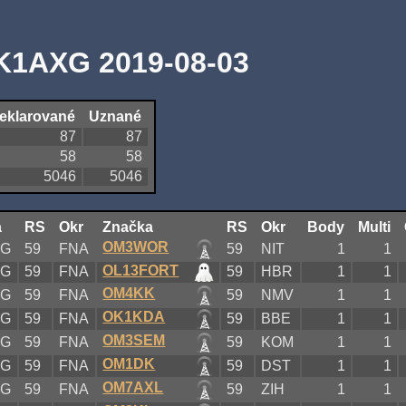
K1AXG 2019-08-03
eklarované
Uznané
87
87
58
58
5046
5046
a
RS
Okr
Značka
RS
Okr
Body
Multi
OM3WOR
XG
59
FNA
59
NIT
1
1
OL13FORT
XG
59
FNA
59
HBR
1
1
OM4KK
XG
59
FNA
59
NMV
1
1
OK1KDA
XG
59
FNA
59
BBE
1
1
OM3SEM
XG
59
FNA
59
KOM
1
1
OM1DK
XG
59
FNA
59
DST
1
1
OM7AXL
XG
59
FNA
59
ZIH
1
1