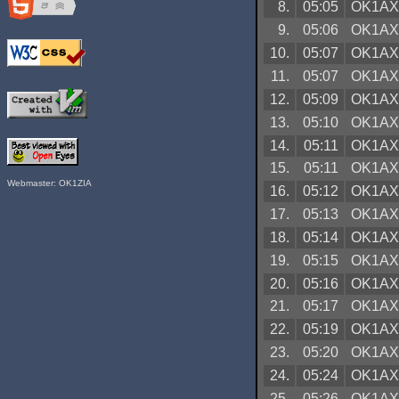
8.
05:05
OK1A
9.
05:06
OK1A
10.
05:07
OK1A
11.
05:07
OK1A
12.
05:09
OK1A
13.
05:10
OK1A
14.
05:11
OK1A
15.
05:11
OK1A
Webmaster: OK1ZIA
16.
05:12
OK1A
17.
05:13
OK1A
18.
05:14
OK1A
19.
05:15
OK1A
20.
05:16
OK1A
21.
05:17
OK1A
22.
05:19
OK1A
23.
05:20
OK1A
24.
05:24
OK1A
25.
05:26
OK1A