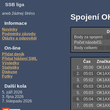
SSB liga
aneb žádnej štréss
Spojení O
Informace
Novinky
D
Podmínky závodu
Body za spojení:
Otázky a odpovědi
Počet násobičů:
On-line
Body celkem:
Přidat deník
Přidat hlášení SWL
Čas
Značk
Výsledky
1.
05:00
OK1A
Statistiky
Diskuse
2.
05:01
OK1A
Fotky
3.
05:02
OK1A
Další kola
4.
05:03
OK1A
5. září 2026
5.
05:03
OK1A
3. října 2026
6.
05:04
OK1A
7. listopadu 2026
7.
05:05
OK1A