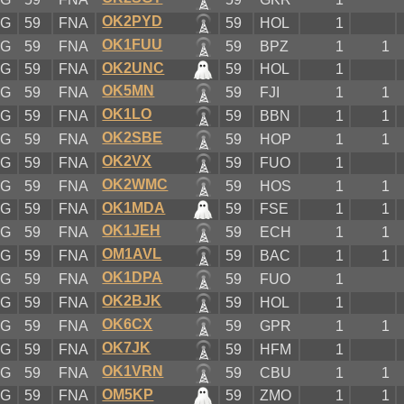
OK2PYD
XG
59
FNA
59
HOL
1
OK1FUU
XG
59
FNA
59
BPZ
1
1
OK2UNC
XG
59
FNA
59
HOL
1
OK5MN
XG
59
FNA
59
FJI
1
1
OK1LO
XG
59
FNA
59
BBN
1
1
OK2SBE
XG
59
FNA
59
HOP
1
1
OK2VX
XG
59
FNA
59
FUO
1
OK2WMC
XG
59
FNA
59
HOS
1
1
OK1MDA
XG
59
FNA
59
FSE
1
1
OK1JEH
XG
59
FNA
59
ECH
1
1
OM1AVL
XG
59
FNA
59
BAC
1
1
OK1DPA
XG
59
FNA
59
FUO
1
OK2BJK
XG
59
FNA
59
HOL
1
OK6CX
XG
59
FNA
59
GPR
1
1
OK7JK
XG
59
FNA
59
HFM
1
OK1VRN
XG
59
FNA
59
CBU
1
1
OM5KP
XG
59
FNA
59
ZMO
1
1