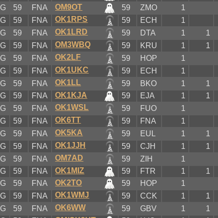
OM9OT
XG
59
FNA
59
ZMO
1
OK1RPS
XG
59
FNA
59
ECH
1
OK1LRD
XG
59
FNA
59
DTA
1
1
OM3WBQ
XG
59
FNA
59
KRU
1
1
OK2LF
XG
59
FNA
59
HOP
1
OK1UKC
XG
59
FNA
59
ECH
1
OK1LL
XG
59
FNA
59
BKO
1
1
OK1KJA
XG
59
FNA
59
EJA
1
1
OK1WSL
XG
59
FNA
59
FUO
1
OK6TT
XG
59
FNA
59
FNA
1
OK5KA
XG
59
FNA
59
EUL
1
1
OK1JJH
XG
59
FNA
59
CJH
1
1
OM7AD
XG
59
FNA
59
ZIH
1
OK1MIZ
XG
59
FNA
59
FTR
1
1
OK2TO
XG
59
FNA
59
HOP
1
OK1WMJ
XG
59
FNA
59
CCK
1
1
OK6WW
XG
59
FNA
59
GBV
1
1