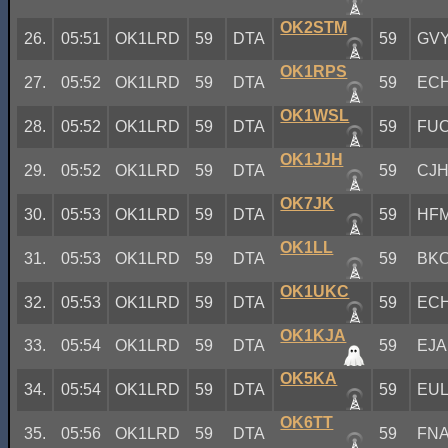
OK2STM
26.
05:51
OK1LRD
59
DTA
59
GV
OK1RPS
27.
05:52
OK1LRD
59
DTA
59
EC
OK1WSL
28.
05:52
OK1LRD
59
DTA
59
FU
OK1JJH
29.
05:52
OK1LRD
59
DTA
59
CJ
OK7JK
30.
05:53
OK1LRD
59
DTA
59
HF
OK1LL
31.
05:53
OK1LRD
59
DTA
59
BK
OK1UKC
32.
05:53
OK1LRD
59
DTA
59
EC
OK1KJA
33.
05:54
OK1LRD
59
DTA
59
EJA
OK5KA
34.
05:54
OK1LRD
59
DTA
59
EU
OK6TT
35.
05:56
OK1LRD
59
DTA
59
FN