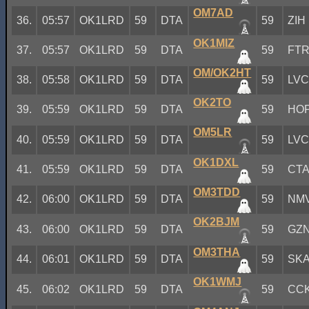
OM7AD
36.
05:57
OK1LRD
59
DTA
59
ZIH
OK1MIZ
37.
05:57
OK1LRD
59
DTA
59
FT
OM/OK2HT
38.
05:58
OK1LRD
59
DTA
59
LV
OK2TO
39.
05:59
OK1LRD
59
DTA
59
HO
OM5LR
40.
05:59
OK1LRD
59
DTA
59
LV
OK1DXL
41.
05:59
OK1LRD
59
DTA
59
CT
OM3TDD
42.
06:00
OK1LRD
59
DTA
59
NM
OK2BJM
43.
06:00
OK1LRD
59
DTA
59
GZ
OM3THA
44.
06:01
OK1LRD
59
DTA
59
SK
OK1WMJ
45.
06:02
OK1LRD
59
DTA
59
CC