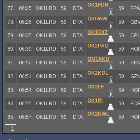
OK1FDN
77.
06:25
OK1LRD
59
DTA
59
FP
OK6WW
78.
06:26
OK1LRD
59
DTA
59
GB
OK1XXZ
79.
06:35
OK1LRD
59
DTA
59
CPI
OK2PAQ
80.
06:39
OK1LRD
59
DTA
59
HO
OM1AKU
81.
06:50
OK1LRD
59
DTA
59
SE
OK2KOL
82.
06:51
OK1LRD
59
DTA
59
GZ
OK2LF
83.
06:54
OK1LRD
59
DTA
59
HO
OK1PI
84.
06:55
OK1LRD
59
DTA
59
FC
OK2KWL
85.
06:57
OK1LRD
59
DTA
59
HO
∑