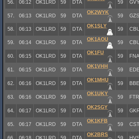
56.
06:12
OK1LRD
59
DTA
59
GV
OK2WYK
57.
06:13
OK1LRD
59
DTA
59
GZ
OK1SLY
58.
06:13
OK1LRD
59
DTA
59
CB
OK1AOU
59.
06:14
OK1LRD
59
DTA
59
CB
OK1FU
60.
06:15
OK1LRD
59
DTA
59
FN
OK1VHH
61.
06:15
OK1LRD
59
DTA
59
ED
OK1MHU
62.
06:16
OK1LRD
59
DTA
59
BB
OK1UKY
63.
06:16
OK1LRD
59
DTA
59
FT
OK2SGY
64.
06:17
OK1LRD
59
DTA
59
GK
OK1KFB
65.
06:17
OK1LRD
59
DTA
59
CS
OK2BRS
66.
06:18
OK1LRD
59
DTA
59
HV