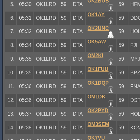
OK2BUB
5.
05:30
OK1LRD
59
DTA
59
HF
OK1AY
6.
05:31
OK1LRD
59
DTA
59
DD
OK2UNC
7.
05:32
OK1LRD
59
DTA
59
HO
OK5AW
8.
05:34
OK1LRD
59
DTA
59
FJI
OM2KI
9.
05:35
OK1LRD
59
DTA
59
MY
OK1FUU
10.
05:35
OK1LRD
59
DTA
59
BP
OK1DQP
11.
05:36
OK1LRD
59
DTA
59
FN
OM1DK
12.
05:36
OK1LRD
59
DTA
59
DS
OK2PYD
13.
05:37
OK1LRD
59
DTA
59
HO
OM3SEM
14.
05:38
OK1LRD
59
DTA
59
KO
OK7VU