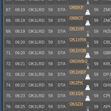
OM5KP
67.
06:19
OK1LRD
59
DTA
59
ZM
OM9OT
68.
06:19
OK1LRD
59
DTA
59
ZM
OK2VIR
69.
06:19
OK1LRD
59
DTA
59
HO
OK1VRN
70.
06:20
OK1LRD
59
DTA
59
CB
OK2VOB
71.
06:20
OK1LRD
59
DTA
59
GB
OM3WBQ
72.
06:21
OK1LRD
59
DTA
59
KR
OK1HBP
73.
06:22
OK1LRD
59
DTA
59
DP
OK2PK
74.
06:22
OK1LRD
59
DTA
59
GH
OK1QA
75.
06:23
OK1LRD
59
DTA
59
CPI
OK5ZH
76.
06:25
OK1LRD
59
DTA
59
AP