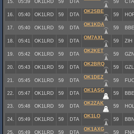
15.
05:39
OK1LRD
59
DTA
59
CT
OK2SBE
16.
05:40
OK1LRD
59
DTA
59
HO
OK1KDA
17.
05:40
OK1LRD
59
DTA
59
BB
OM7AXL
18.
05:41
OK1LRD
59
DTA
59
ZIH
OK2KET
19.
05:42
OK1LRD
59
DTA
59
GZ
OK2BRQ
20.
05:43
OK1LRD
59
DTA
59
GZ
OK1DEZ
21.
05:45
OK1LRD
59
DTA
59
FU
OK1ASG
22.
05:47
OK1LRD
59
DTA
59
BB
OK2ZAK
23.
05:48
OK1LRD
59
DTA
59
HO
OK1LO
24.
05:49
OK1LRD
59
DTA
59
BB
OK1AXG
25.
05:49
OK1LRD
59
DTA
59
FN