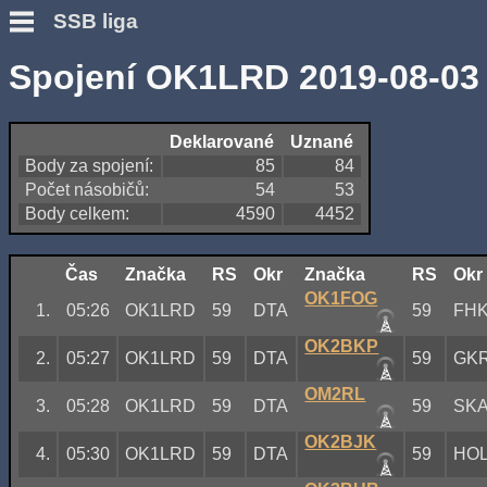
SSB liga
Spojení OK1LRD 2019-08-03
Deklarované
Uznané
Body za spojení:
85
84
Počet násobičů:
54
53
Body celkem:
4590
4452
Čas
Značka
RS
Okr
Značka
RS
Okr
OK1FOG
1.
05:26
OK1LRD
59
DTA
59
FH
OK2BKP
2.
05:27
OK1LRD
59
DTA
59
GK
OM2RL
3.
05:28
OK1LRD
59
DTA
59
SK
OK2BJK
4.
05:30
OK1LRD
59
DTA
59
HO