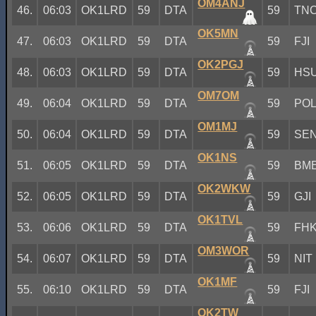
OM4ANJ
46.
06:03
OK1LRD
59
DTA
59
TN
OK5MN
47.
06:03
OK1LRD
59
DTA
59
FJI
OK2PGJ
48.
06:03
OK1LRD
59
DTA
59
HS
OM7OM
49.
06:04
OK1LRD
59
DTA
59
PO
OM1MJ
50.
06:04
OK1LRD
59
DTA
59
SE
OK1NS
51.
06:05
OK1LRD
59
DTA
59
BM
OK2WKW
52.
06:05
OK1LRD
59
DTA
59
GJI
OK1TVL
53.
06:06
OK1LRD
59
DTA
59
FH
OM3WOR
54.
06:07
OK1LRD
59
DTA
59
NIT
OK1MF
55.
06:10
OK1LRD
59
DTA
59
FJI
OK2TW