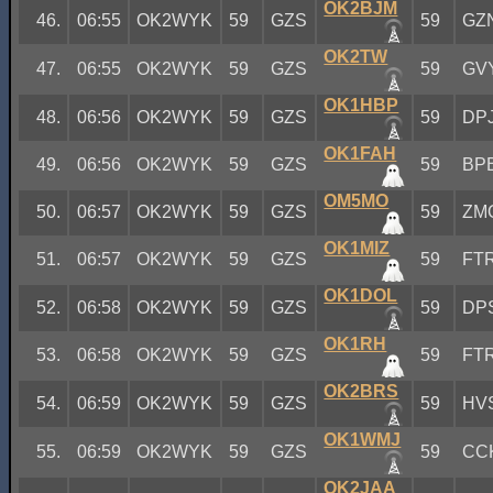
OK2BJM
46.
06:55
OK2WYK
59
GZS
59
GZ
OK2TW
47.
06:55
OK2WYK
59
GZS
59
GV
OK1HBP
48.
06:56
OK2WYK
59
GZS
59
DP
OK1FAH
49.
06:56
OK2WYK
59
GZS
59
BP
OM5MO
50.
06:57
OK2WYK
59
GZS
59
ZM
OK1MIZ
51.
06:57
OK2WYK
59
GZS
59
FT
OK1DOL
52.
06:58
OK2WYK
59
GZS
59
DP
OK1RH
53.
06:58
OK2WYK
59
GZS
59
FT
OK2BRS
54.
06:59
OK2WYK
59
GZS
59
HV
OK1WMJ
55.
06:59
OK2WYK
59
GZS
59
CC
OK2JAA