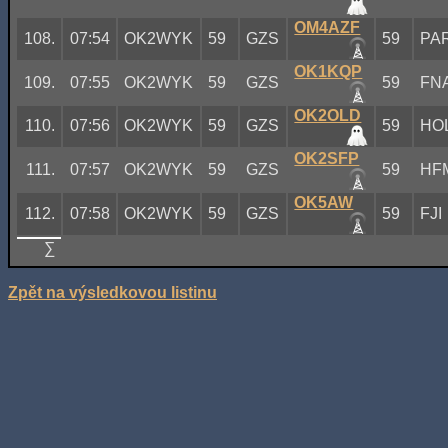
OM4AZF
108.
07:54
OK2WYK
59
GZS
59
PA
OK1KQP
109.
07:55
OK2WYK
59
GZS
59
FN
OK2OLD
110.
07:56
OK2WYK
59
GZS
59
HO
OK2SFP
111.
07:57
OK2WYK
59
GZS
59
HF
OK5AW
112.
07:58
OK2WYK
59
GZS
59
FJI
∑
Zpět na výsledkovou listinu