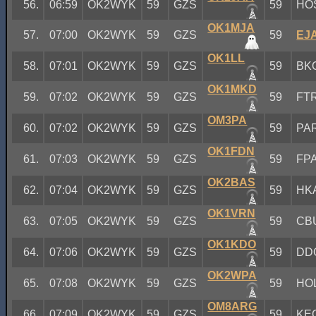
56.
06:59
OK2WYK
59
GZS
59
HO
OK1MJA
57.
07:00
OK2WYK
59
GZS
59
EJ
OK1LL
58.
07:01
OK2WYK
59
GZS
59
BK
OK1MKD
59.
07:02
OK2WYK
59
GZS
59
FT
OM3PA
60.
07:02
OK2WYK
59
GZS
59
PA
OK1FDN
61.
07:03
OK2WYK
59
GZS
59
FP
OK2BAS
62.
07:04
OK2WYK
59
GZS
59
HK
OK1VRN
63.
07:05
OK2WYK
59
GZS
59
CB
OK1KDO
64.
07:06
OK2WYK
59
GZS
59
DD
OK2WPA
65.
07:08
OK2WYK
59
GZS
59
HO
OM8ARG
66.
07:09
OK2WYK
59
GZS
59
KE