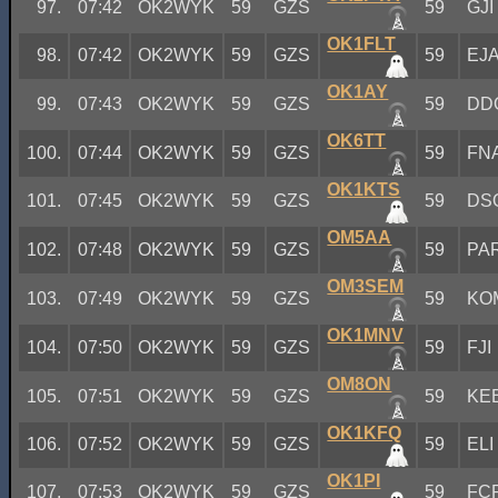
97.
07:42
OK2WYK
59
GZS
59
GJI
OK1FLT
98.
07:42
OK2WYK
59
GZS
59
EJ
OK1AY
99.
07:43
OK2WYK
59
GZS
59
DD
OK6TT
100.
07:44
OK2WYK
59
GZS
59
FN
OK1KTS
101.
07:45
OK2WYK
59
GZS
59
DS
OM5AA
102.
07:48
OK2WYK
59
GZS
59
PA
OM3SEM
103.
07:49
OK2WYK
59
GZS
59
KO
OK1MNV
104.
07:50
OK2WYK
59
GZS
59
FJI
OM8ON
105.
07:51
OK2WYK
59
GZS
59
KE
OK1KFQ
106.
07:52
OK2WYK
59
GZS
59
ELI
OK1PI
107.
07:53
OK2WYK
59
GZS
59
FC