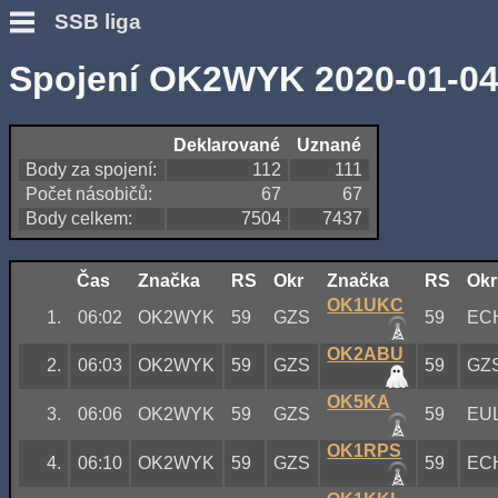
SSB liga
Spojení OK2WYK 2020-01-0
Deklarované
Uznané
Body za spojení:
112
111
Počet násobičů:
67
67
Body celkem:
7504
7437
Čas
Značka
RS
Okr
Značka
RS
Okr
OK1UKC
1.
06:02
OK2WYK
59
GZS
59
EC
OK2ABU
2.
06:03
OK2WYK
59
GZS
59
GZ
OK5KA
3.
06:06
OK2WYK
59
GZS
59
EU
OK1RPS
4.
06:10
OK2WYK
59
GZS
59
EC