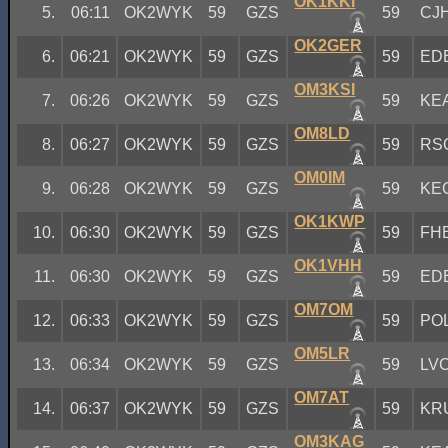
OK1KKI
5.
06:11
OK2WYK
59
GZS
59
CJ
OK2GER
6.
06:21
OK2WYK
59
GZS
59
ED
OM3KSI
7.
06:26
OK2WYK
59
GZS
59
KE
OM8LD
8.
06:27
OK2WYK
59
GZS
59
RS
OM0IM
9.
06:28
OK2WYK
59
GZS
59
KE
OK1KWP
10.
06:30
OK2WYK
59
GZS
59
FH
OK1VHH
11.
06:30
OK2WYK
59
GZS
59
ED
OM7OM
12.
06:33
OK2WYK
59
GZS
59
PO
OM5LR
13.
06:34
OK2WYK
59
GZS
59
LV
OM7AT
14.
06:37
OK2WYK
59
GZS
59
KR
OM3KAG