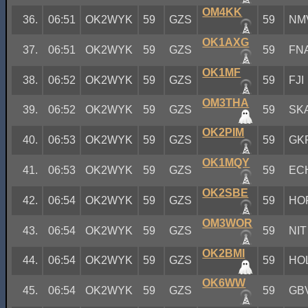
OM4KK
36.
06:51
OK2WYK
59
GZS
59
NM
OK1AXG
37.
06:51
OK2WYK
59
GZS
59
FN
OK1MF
38.
06:52
OK2WYK
59
GZS
59
FJI
OM3THA
39.
06:52
OK2WYK
59
GZS
59
SK
OK2PIM
40.
06:53
OK2WYK
59
GZS
59
GK
OK1MQY
41.
06:53
OK2WYK
59
GZS
59
EC
OK2SBE
42.
06:54
OK2WYK
59
GZS
59
HO
OM3WOR
43.
06:54
OK2WYK
59
GZS
59
NIT
OK2BMI
44.
06:54
OK2WYK
59
GZS
59
HO
OK6WW
45.
06:54
OK2WYK
59
GZS
59
GB