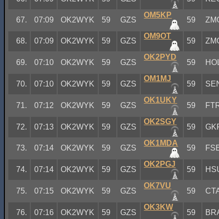
OM5KP
67.
07:09
OK2WYK
59
GZS
59
ZM
OM9OT
68.
07:09
OK2WYK
59
GZS
59
ZM
OK2PYD
69.
07:10
OK2WYK
59
GZS
59
HO
OM1MJ
70.
07:10
OK2WYK
59
GZS
59
SE
OK1UKY
71.
07:12
OK2WYK
59
GZS
59
FT
OK2SGY
72.
07:13
OK2WYK
59
GZS
59
GK
OK1MDA
73.
07:14
OK2WYK
59
GZS
59
FS
OK2PGJ
74.
07:14
OK2WYK
59
GZS
59
HS
OK7VU
75.
07:15
OK2WYK
59
GZS
59
CT
OK3KW
76.
07:16
OK2WYK
59
GZS
59
BR