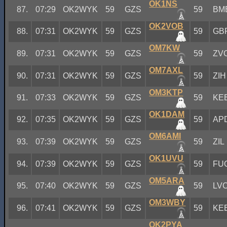
OK1NS
87.
07:29
OK2WYK
59
GZS
59
BM
OK2VOB
88.
07:31
OK2WYK
59
GZS
59
GB
OM7KW
89.
07:31
OK2WYK
59
GZS
59
ZV
OM7AXL
90.
07:31
OK2WYK
59
GZS
59
ZIH
OM3KTP
91.
07:33
OK2WYK
59
GZS
59
KE
OK1DAM
92.
07:35
OK2WYK
59
GZS
59
AP
OM6AMI
93.
07:39
OK2WYK
59
GZS
59
ZIL
OK1UVU
94.
07:39
OK2WYK
59
GZS
59
FU
OM5ARA
95.
07:40
OK2WYK
59
GZS
59
LV
OM3WBY
96.
07:41
OK2WYK
59
GZS
59
KE
OK2PYA