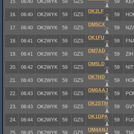
15.
06:40
OK2WYK
59
GZS
59
KE
OK2LF
16.
06:40
OK2WYK
59
GZS
59
HO
OM5CX
17.
06:40
OK2WYK
59
GZS
59
NZ
OK1FU
18.
06:41
OK2WYK
59
GZS
59
FN
OM7AD
19.
06:41
OK2WYK
59
GZS
59
ZIH
OM5LD
20.
06:42
OK2WYK
59
GZS
59
NIT
OK7HD
21.
06:43
OK2WYK
59
GZS
59
HO
OM0AAJ
22.
06:43
OK2WYK
59
GZS
59
PO
OK2STM
23.
06:43
OK2WYK
59
GZS
59
GV
OK1DPA
24.
06:44
OK2WYK
59
GZS
59
FU
OM4ANJ
25.
06:45
OK2WYK
59
GZS
59
TN