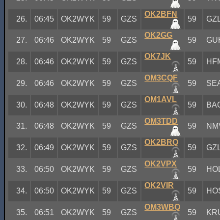
OK2BFN
26.
06:45
OK2WYK
59
GZS
59
GZ
OK2GG
27.
06:46
OK2WYK
59
GZS
59
GU
OK7JK
28.
06:46
OK2WYK
59
GZS
59
HF
OM3CQF
29.
06:46
OK2WYK
59
GZS
59
SE
OM1AVL
30.
06:48
OK2WYK
59
GZS
59
BA
OM3TDD
31.
06:48
OK2WYK
59
GZS
59
NM
OK2BRQ
32.
06:49
OK2WYK
59
GZS
59
GZ
OK2VPX
33.
06:50
OK2WYK
59
GZS
59
HO
OK2VIR
34.
06:50
OK2WYK
59
GZS
59
HO
OM3WBQ
35.
06:51
OK2WYK
59
GZS
59
KR