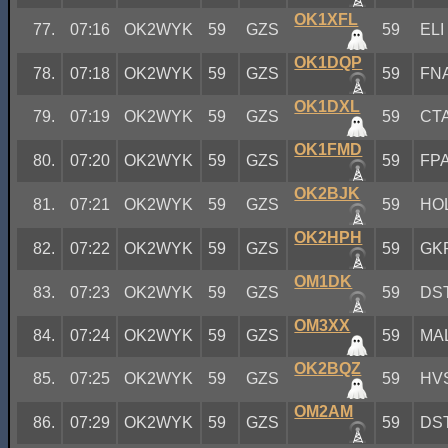
OK1XFL
77.
07:16
OK2WYK
59
GZS
59
ELI
OK1DQP
78.
07:18
OK2WYK
59
GZS
59
FN
OK1DXL
79.
07:19
OK2WYK
59
GZS
59
CT
OK1FMD
80.
07:20
OK2WYK
59
GZS
59
FP
OK2BJK
81.
07:21
OK2WYK
59
GZS
59
HO
OK2HPH
82.
07:22
OK2WYK
59
GZS
59
GK
OM1DK
83.
07:23
OK2WYK
59
GZS
59
DS
OM3XX
84.
07:24
OK2WYK
59
GZS
59
MA
OK2BQZ
85.
07:25
OK2WYK
59
GZS
59
HV
OM2AM
86.
07:29
OK2WYK
59
GZS
59
DS