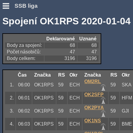
SSB liga
Spojení OK1RPS 2020-01-04
Deklarované
Uznané
Body za spojení:
68
68
Počet násobičů:
47
47
Body celkem:
3196
3196
Čas
Značka
RS
Okr
Značka
RS
Okr
OM2RL
1.
06:00
OK1RPS
59
ECH
59
SKA
OK2SFP
2.
06:01
OK1RPS
59
ECH
59
HFM
OK2PYA
3.
06:02
OK1RPS
59
ECH
59
GJI
OK1NS
4.
06:03
OK1RPS
59
ECH
59
BME