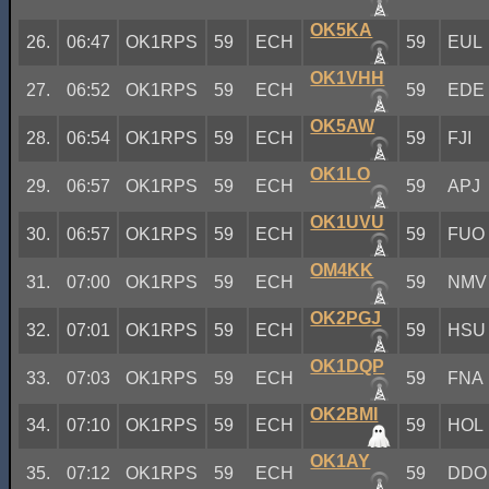
OK5KA
26.
06:47
OK1RPS
59
ECH
59
EUL
OK1VHH
27.
06:52
OK1RPS
59
ECH
59
EDE
OK5AW
28.
06:54
OK1RPS
59
ECH
59
FJI
OK1LO
29.
06:57
OK1RPS
59
ECH
59
APJ
OK1UVU
30.
06:57
OK1RPS
59
ECH
59
FUO
OM4KK
31.
07:00
OK1RPS
59
ECH
59
NMV
OK2PGJ
32.
07:01
OK1RPS
59
ECH
59
HSU
OK1DQP
33.
07:03
OK1RPS
59
ECH
59
FNA
OK2BMI
34.
07:10
OK1RPS
59
ECH
59
HOL
OK1AY
35.
07:12
OK1RPS
59
ECH
59
DDO