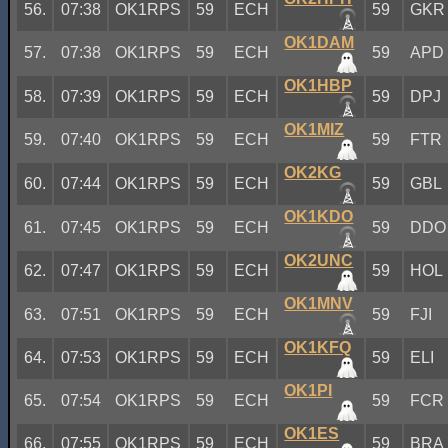
56.
07:38
OK1RPS
59
ECH
59
GKR
OK1DAM
57.
07:38
OK1RPS
59
ECH
59
APD
OK1HBP
58.
07:39
OK1RPS
59
ECH
59
DPJ
OK1MIZ
59.
07:40
OK1RPS
59
ECH
59
FTR
OK2KG
60.
07:44
OK1RPS
59
ECH
59
GBL
OK1KDO
61.
07:45
OK1RPS
59
ECH
59
DDO
OK2UNC
62.
07:47
OK1RPS
59
ECH
59
HOL
OK1MNV
63.
07:51
OK1RPS
59
ECH
59
FJI
OK1KFQ
64.
07:53
OK1RPS
59
ECH
59
ELI
OK1PI
65.
07:54
OK1RPS
59
ECH
59
FCR
OK1ES
66.
07:55
OK1RPS
59
ECH
59
BRA