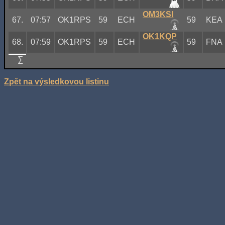
OM3KSI
67.
07:57
OK1RPS
59
ECH
59
KEA
OK1KQP
68.
07:59
OK1RPS
59
ECH
59
FNA
∑
Zpět na výsledkovou listinu