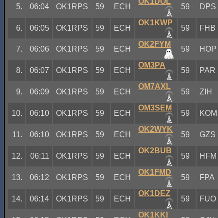
OK1DOL
5.
06:04
OK1RPS
59
ECH
59
DPS
OK1KWP
6.
06:05
OK1RPS
59
ECH
59
FHB
OK2FYM
7.
06:06
OK1RPS
59
ECH
59
HOP
OM3PA
8.
06:07
OK1RPS
59
ECH
59
PAR
OM7AXL
9.
06:09
OK1RPS
59
ECH
59
ZIH
OM3SEM
10.
06:10
OK1RPS
59
ECH
59
KOM
OK2WYK
11.
06:10
OK1RPS
59
ECH
59
GZS
OK2BUB
12.
06:11
OK1RPS
59
ECH
59
HFM
OK1FMD
13.
06:12
OK1RPS
59
ECH
59
FPA
OK1DEZ
14.
06:14
OK1RPS
59
ECH
59
FUO
OK1KKI