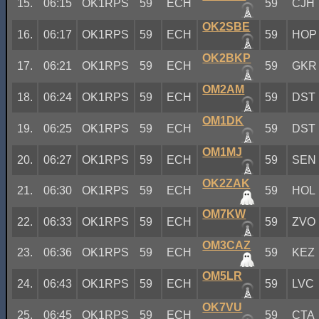
15.
06:15
OK1RPS
59
ECH
59
CJH
OK2SBE
16.
06:17
OK1RPS
59
ECH
59
HOP
OK2BKP
17.
06:21
OK1RPS
59
ECH
59
GKR
OM2AM
18.
06:24
OK1RPS
59
ECH
59
DST
OM1DK
19.
06:25
OK1RPS
59
ECH
59
DST
OM1MJ
20.
06:27
OK1RPS
59
ECH
59
SEN
OK2ZAK
21.
06:30
OK1RPS
59
ECH
59
HOL
OM7KW
22.
06:33
OK1RPS
59
ECH
59
ZVO
OM3CAZ
23.
06:36
OK1RPS
59
ECH
59
KEZ
OM5LR
24.
06:43
OK1RPS
59
ECH
59
LVC
OK7VU
25.
06:45
OK1RPS
59
ECH
59
CTA