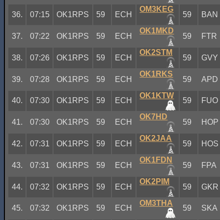
OM3KEG
36.
07:15
OK1RPS
59
ECH
59
BAN
OK1MKD
37.
07:22
OK1RPS
59
ECH
59
FTR
OK2STM
38.
07:26
OK1RPS
59
ECH
59
GVY
OK1RKS
39.
07:28
OK1RPS
59
ECH
59
APD
OK1KTW
40.
07:30
OK1RPS
59
ECH
59
FUO
OK7HD
41.
07:30
OK1RPS
59
ECH
59
HOP
OK2JAA
42.
07:31
OK1RPS
59
ECH
59
HOS
OK1FDN
43.
07:31
OK1RPS
59
ECH
59
FPA
OK2PIM
44.
07:32
OK1RPS
59
ECH
59
GKR
OM3THA
45.
07:32
OK1RPS
59
ECH
59
SKA