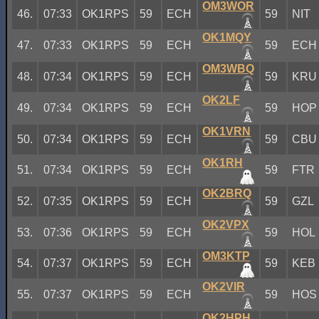
OM3WOR
46.
07:33
OK1RPS
59
ECH
59
NIT
OK1MQY
47.
07:33
OK1RPS
59
ECH
59
ECH
OM3WBQ
48.
07:34
OK1RPS
59
ECH
59
KRU
OK2LF
49.
07:34
OK1RPS
59
ECH
59
HOP
OK1VRN
50.
07:34
OK1RPS
59
ECH
59
CBU
OK1RH
51.
07:34
OK1RPS
59
ECH
59
FTR
OK2BRQ
52.
07:35
OK1RPS
59
ECH
59
GZL
OK2VPX
53.
07:36
OK1RPS
59
ECH
59
HOL
OM3KTP
54.
07:37
OK1RPS
59
ECH
59
KEB
OK2VIR
55.
07:37
OK1RPS
59
ECH
59
HOS
OK2HPH