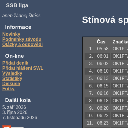
SSB liga
aneb žádnej štréss
Stínová s
Informace
Novinky
Podmínky závodu
Čas
Značk
Otázky a odpovědi
1.
05:58
OK1FT
On-line
2.
06:01
OK1FT
Přidat deník
3.
06:02
OK1FT
Přidat hlášení SWL
4.
06:10
OK1FT
Výsledky
5.
06:13
OK1FT
Statistiky
Diskuse
6.
06:15
OK1FT
Fotky
7.
06:16
OK1FT
Další kola
8.
06:18
OK1FT
5. září 2026
9.
06:20
OK1FT
3. října 2026
10.
06:22
OK1FT
7. listopadu 2026
11.
06:23
OK1FT