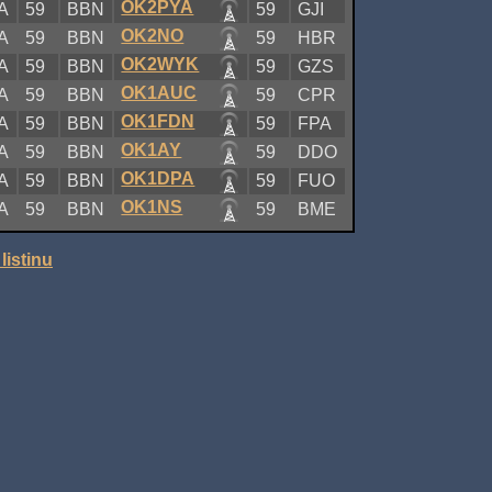
OK2PYA
A
59
BBN
59
GJI
OK2NO
A
59
BBN
59
HBR
OK2WYK
A
59
BBN
59
GZS
OK1AUC
A
59
BBN
59
CPR
OK1FDN
A
59
BBN
59
FPA
OK1AY
A
59
BBN
59
DDO
OK1DPA
A
59
BBN
59
FUO
OK1NS
A
59
BBN
59
BME
listinu