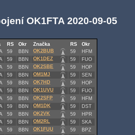
pojení OK1FTA 2020-09-05
a
RS
Okr
Značka
RS
Okr
OK2BUB
A
59
BBN
59
HFM
OK1DEZ
A
59
BBN
59
FUO
OK2SBE
A
59
BBN
59
HOP
OM1MJ
A
59
BBN
59
SEN
OK7HD
A
59
BBN
59
HOP
OK1UVU
A
59
BBN
59
FUO
OK2SFP
A
59
BBN
59
HFM
OM1DK
A
59
BBN
59
DST
OK2VK
A
59
BBN
59
HPR
OM2RL
A
59
BBN
59
SKA
OK1FUU
A
59
BBN
59
BPZ