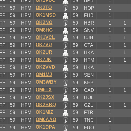
OK1VUC
FP
59
HFM
59
BPB
1
OK2TO
FP
59
HFM
59
HOP
1
OK1MSD
FP
59
HFM
59
FHB
1
OK2NO
FP
59
HFM
59
HBR
1
1
OM8HG
FP
59
HFM
59
SNV
1
1
OK1VCL
FP
59
HFM
59
CJH
1
1
OK7VU
FP
59
HFM
59
CTA
1
1
OK2UR
FP
59
HFM
59
HKA
1
1
OK7JK
FP
59
HFM
59
HFM
1
1
OK2VVD
FP
59
HFM
59
HKA
1
OM1MJ
FP
59
HFM
59
SEN
1
OM3WBY
FP
59
HFM
59
KEB
1
OM6TX
FP
59
HFM
59
CAD
1
1
OK2JSX
FP
59
HFM
59
HOL
1
OK2BRQ
FP
59
HFM
59
GZL
1
1
OK1MIZ
FP
59
HFM
59
FTR
1
OM0AAO
FP
59
HFM
59
TNC
1
OK1DPA
FP
59
HFM
59
FUO
1