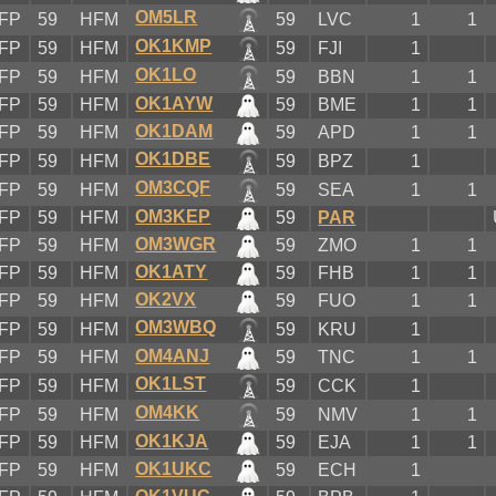
OM5LR
FP
59
HFM
59
LVC
1
1
OK1KMP
FP
59
HFM
59
FJI
1
OK1LO
FP
59
HFM
59
BBN
1
1
OK1AYW
FP
59
HFM
59
BME
1
1
OK1DAM
FP
59
HFM
59
APD
1
1
OK1DBE
FP
59
HFM
59
BPZ
1
OM3CQF
FP
59
HFM
59
SEA
1
1
OM3KEP
FP
59
HFM
59
PAR
OM3WGR
FP
59
HFM
59
ZMO
1
1
OK1ATY
FP
59
HFM
59
FHB
1
1
OK2VX
FP
59
HFM
59
FUO
1
1
OM3WBQ
FP
59
HFM
59
KRU
1
OM4ANJ
FP
59
HFM
59
TNC
1
1
OK1LST
FP
59
HFM
59
CCK
1
OM4KK
FP
59
HFM
59
NMV
1
1
OK1KJA
FP
59
HFM
59
EJA
1
1
OK1UKC
FP
59
HFM
59
ECH
1