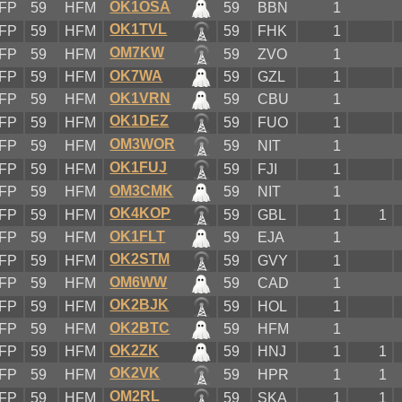
OK1OSA
FP
59
HFM
59
BBN
1
OK1TVL
FP
59
HFM
59
FHK
1
OM7KW
FP
59
HFM
59
ZVO
1
OK7WA
FP
59
HFM
59
GZL
1
OK1VRN
FP
59
HFM
59
CBU
1
OK1DEZ
FP
59
HFM
59
FUO
1
OM3WOR
FP
59
HFM
59
NIT
1
OK1FUJ
FP
59
HFM
59
FJI
1
OM3CMK
FP
59
HFM
59
NIT
1
OK4KOP
FP
59
HFM
59
GBL
1
1
OK1FLT
FP
59
HFM
59
EJA
1
OK2STM
FP
59
HFM
59
GVY
1
OM6WW
FP
59
HFM
59
CAD
1
OK2BJK
FP
59
HFM
59
HOL
1
OK2BTC
FP
59
HFM
59
HFM
1
OK2ZK
FP
59
HFM
59
HNJ
1
1
OK2VK
FP
59
HFM
59
HPR
1
1
OM2RL
FP
59
HFM
59
SKA
1
1