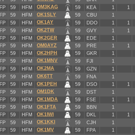
OM3KAG
FP
59
HFM
59
KEA
1
1
OK1SLY
FP
59
HFM
59
CBU
1
OK1AY
FP
59
HFM
59
DDO
1
1
OK2TW
FP
59
HFM
59
GVY
1
1
OK2GER
FP
59
HFM
59
EDE
1
OM0AYZ
FP
59
HFM
59
PRE
1
1
OK2HPH
FP
59
HFM
59
GKR
1
OK1MNV
FP
59
HFM
59
FJI
1
OK2MA
FP
59
HFM
59
GZN
1
OK6TT
FP
59
HFM
59
FNA
1
OK1PEH
FP
59
HFM
59
DSO
1
1
OM1DK
FP
59
HFM
59
DST
1
OK1MDA
FP
59
HFM
59
FSE
1
1
OK1FTA
FP
59
HFM
59
BBN
1
OK1IWI
FP
59
HFM
59
DKL
1
1
OK1KKI
FP
59
HFM
59
CJH
1
OK1MV
FP
59
HFM
59
FPA
1