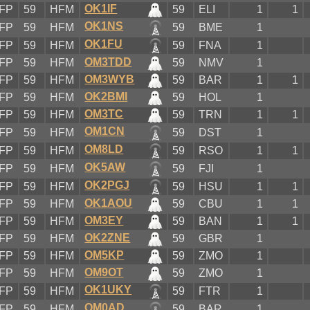
OK1IF
FP
59
HFM
59
ELI
1
1
OK1NS
FP
59
HFM
59
BME
1
OK1FU
FP
59
HFM
59
FNA
1
OM3TDD
FP
59
HFM
59
NMV
1
OM3WYB
FP
59
HFM
59
BAR
1
1
OK2BMI
FP
59
HFM
59
HOL
1
OM3TC
FP
59
HFM
59
TRN
1
1
OM1CN
FP
59
HFM
59
DST
1
OM8LD
FP
59
HFM
59
RSO
1
1
OK5AW
FP
59
HFM
59
FJI
1
OK2PGJ
FP
59
HFM
59
HSU
1
1
OK1AOU
FP
59
HFM
59
CBU
1
1
OM3EY
FP
59
HFM
59
BAN
1
1
OK2ZNE
FP
59
HFM
59
GBR
1
OM5KP
FP
59
HFM
59
ZMO
1
OM9OT
FP
59
HFM
59
ZMO
1
OK1UKY
FP
59
HFM
59
FTR
1
OM0AD
FP
59
HFM
59
BAR
1