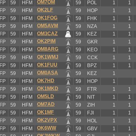
OM7OM
FP
59
HFM
59
POL
1
1
OK2LF
FP
59
HFM
59
HOP
1
1
OK1FOG
FP
59
HFM
59
FHK
1
1
OM5AVM
FP
59
HFM
59
NZA
1
1
OM3CAZ
FP
59
HFM
59
KEZ
1
1
OK2PIM
FP
59
HFM
59
GKR
1
1
OM8ARG
FP
59
HFM
59
KEO
1
1
OK1WMJ
FP
59
HFM
59
CCK
1
1
OK1FUU
FP
59
HFM
59
BPZ
1
1
OM0ASA
FP
59
HFM
59
KEZ
1
OK7HD
FP
59
HFM
59
HOP
1
OK1MKD
FP
59
HFM
59
FTR
1
1
OM5LD
FP
59
HFM
59
NIT
1
1
OM7AD
FP
59
HFM
59
ZIH
1
1
OK1MF
FP
59
HFM
59
FJI
1
1
OK2VPX
FP
59
HFM
59
HOL
1
1
OK6WW
FP
59
HFM
59
GBV
1
1
OK2WKW