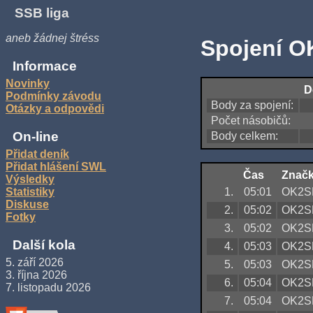
SSB liga
aneb žádnej štréss
Spojení O
Informace
Novinky
D
Podmínky závodu
Body za spojení:
Otázky a odpovědi
Počet násobičů:
On-line
Body celkem:
Přidat deník
Přidat hlášení SWL
Čas
Znač
Výsledky
1.
05:01
OK2S
Statistiky
Diskuse
2.
05:02
OK2S
Fotky
3.
05:02
OK2S
Další kola
4.
05:03
OK2S
5. září 2026
5.
05:03
OK2S
3. října 2026
6.
05:04
OK2S
7. listopadu 2026
7.
05:04
OK2S