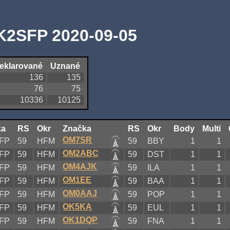
K2SFP 2020-09-05
eklarované
Uznané
136
135
76
75
10336
10125
ka
RS
Okr
Značka
RS
Okr
Body
Multi
OM7SR
FP
59
HFM
59
BBY
1
1
OM2ABC
FP
59
HFM
59
DST
1
1
OM4AJK
FP
59
HFM
59
ILA
1
1
OM1EE
FP
59
HFM
59
BAA
1
1
OM0AAJ
FP
59
HFM
59
POP
1
1
OK5KA
FP
59
HFM
59
EUL
1
1
OK1DQP
FP
59
HFM
59
FNA
1
1