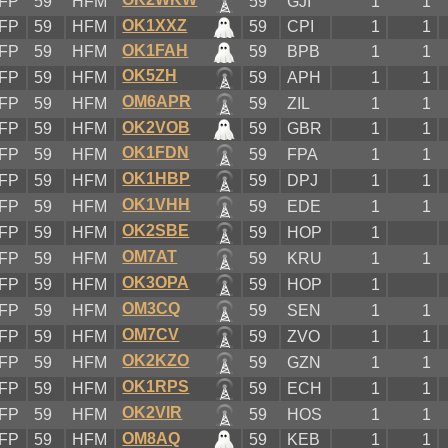
FP
59
HFM
59
GJI
1
1
OK1XXZ
FP
59
HFM
59
CPI
1
1
OK1FAH
FP
59
HFM
59
BPB
1
1
OK5ZH
FP
59
HFM
59
APH
1
1
OM6APR
FP
59
HFM
59
ZIL
1
1
OK2VOB
FP
59
HFM
59
GBR
1
1
OK1FDN
FP
59
HFM
59
FPA
1
1
OK1HBP
FP
59
HFM
59
DPJ
1
1
OK1VHH
FP
59
HFM
59
EDE
1
1
OK2SBE
FP
59
HFM
59
HOP
1
OM7AT
FP
59
HFM
59
KRU
1
1
OK3OPA
FP
59
HFM
59
HOP
1
OM3CQ
FP
59
HFM
59
SEN
1
1
OM7CV
FP
59
HFM
59
ZVO
1
1
OK2KZO
FP
59
HFM
59
GZN
1
1
OK1RPS
FP
59
HFM
59
ECH
1
1
OK2VIR
FP
59
HFM
59
HOS
1
1
OM8AQ
FP
59
HFM
59
KEB
1
1