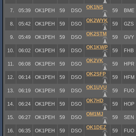
OK1NS
7.
05:39
OK1PEH
59
DSO
59
BME
OK2WYK
8.
05:42
OK1PEH
59
DSO
59
GZS
OK2STM
9.
05:49
OK1PEH
59
DSO
59
GVY
OK1KWP
10.
06:02
OK1PEH
59
DSO
59
FHB
OK2VK
11.
06:08
OK1PEH
59
DSO
59
HPR
OK2SFP
12.
06:14
OK1PEH
59
DSO
59
HFM
OK1UVU
13.
06:19
OK1PEH
59
DSO
59
FUO
OK7HD
14.
06:24
OK1PEH
59
DSO
59
HOP
OM1MJ
15.
06:27
OK1PEH
59
DSO
59
SEN
OK1DEZ
16.
06:35
OK1PEH
59
DSO
59
FUO