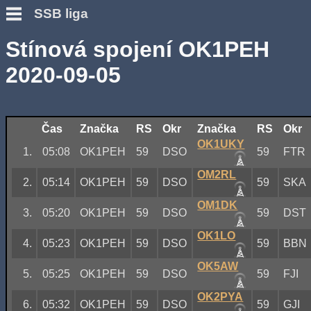
SSB liga
Stínová spojení OK1PEH
2020-09-05
Čas
Značka
RS
Okr
Značka
RS
Okr
OK1UKY
1.
05:08
OK1PEH
59
DSO
59
FTR
OM2RL
2.
05:14
OK1PEH
59
DSO
59
SKA
OM1DK
3.
05:20
OK1PEH
59
DSO
59
DST
OK1LO
4.
05:23
OK1PEH
59
DSO
59
BBN
OK5AW
5.
05:25
OK1PEH
59
DSO
59
FJI
OK2PYA
6.
05:32
OK1PEH
59
DSO
59
GJI