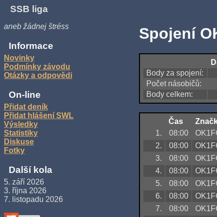
SSB liga
aneb žádnej štréss
Spojení O
Informace
Novinky
D
Podmínky závodu
Body za spojení:
Otázky a odpovědi
Počet násobičů:
On-line
Body celkem:
Přidat deník
Přidat hlášení SWL
Čas
Znač
Výsledky
1.
08:00
OK1F
Statistiky
Diskuse
2.
08:00
OK1F
Fotky
3.
08:00
OK1F
Další kola
4.
08:00
OK1F
5. září 2026
5.
08:00
OK1F
3. října 2026
6.
08:00
OK1F
7. listopadu 2026
7.
08:00
OK1F