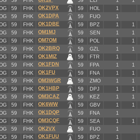
OG
59
FHK
59
ELI
1
1
OK2VPX
OG
59
FHK
59
HOL
1
OK1DPA
OG
59
FHK
59
FUO
1
OK1DBE
OG
59
FHK
59
BPZ
1
1
OM1MJ
OG
59
FHK
59
SEN
1
1
OM7OM
OG
59
FHK
59
POL
1
1
OK2BRQ
OG
59
FHK
59
GZL
1
1
OK1MIZ
OG
59
FHK
59
FTR
1
OK1FDN
OG
59
FHK
59
FPA
1
1
OK1FU
OG
59
FHK
59
FNA
1
1
OM3WGR
OG
59
FHK
59
ZMO
1
1
OK1HBP
OG
59
FHK
59
DPJ
1
1
OM3CAZ
OG
59
FHK
59
KEZ
1
1
OK6WW
OG
59
FHK
59
GBV
1
1
OK1DQP
OG
59
FHK
59
FNA
1
OM3CQF
OG
59
FHK
59
SEA
1
1
OK2VX
OG
59
FHK
59
FUO
1
OK1FUU
OG
59
FHK
59
BPZ
1