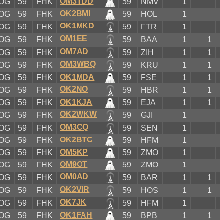
OM3TDD
OG
59
FHK
59
NMV
1
OK2BMI
OG
59
FHK
59
HOL
1
OK1MKD
OG
59
FHK
59
FTR
1
OM1EE
OG
59
FHK
59
BAA
1
1
OM7AD
OG
59
FHK
59
ZIH
1
1
OM3WBQ
OG
59
FHK
59
KRU
1
1
OK1MDA
OG
59
FHK
59
FSE
1
1
OK2NO
OG
59
FHK
59
HBR
1
1
OK1KJA
OG
59
FHK
59
EJA
1
1
OK2WKW
OG
59
FHK
59
GJI
1
OM3CQ
OG
59
FHK
59
SEN
1
OK2BTC
OG
59
FHK
59
HFM
1
OM5KP
OG
59
FHK
59
ZMO
1
OM9OT
OG
59
FHK
59
ZMO
1
OM0AD
OG
59
FHK
59
BAR
1
1
OK2VIR
OG
59
FHK
59
HOS
1
1
OK7JK
OG
59
FHK
59
HFM
1
OK1FAH
OG
59
FHK
59
BPB
1
1