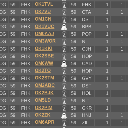
OK1TVL
OG
59
FHK
59
FHK
1
1
OK7VU
OG
59
FHK
59
CTA
1
1
OM1CN
OG
59
FHK
59
DST
1
OK1VUC
OG
59
FHK
59
BPB
1
OM0AAJ
OG
59
FHK
59
POP
1
1
OM3WOR
OG
59
FHK
59
NIT
1
1
OK1KKI
OG
59
FHK
59
CJH
1
1
OK2SBE
OG
59
FHK
59
HOP
1
OM6WW
OG
59
FHK
59
CAD
1
OK2TO
OG
59
FHK
59
HOP
1
OK2STM
OG
59
FHK
59
GVY
1
1
OM2ABC
OG
59
FHK
59
DST
1
OK2BJK
OG
59
FHK
59
HOL
1
OM5LD
OG
59
FHK
59
NIT
1
OK2PIM
OG
59
FHK
59
GKR
1
OK2ZK
OG
59
FHK
59
HNJ
1
1
OM6APR
OG
59
FHK
59
ZIL
1
1