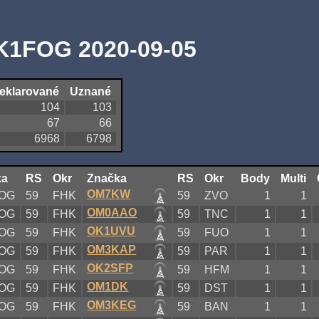
K1FOG 2020-09-05
eklarované
Uznané
104
103
67
66
6968
6798
ka
RS
Okr
Značka
RS
Okr
Body
Multi
OM7KW
OG
59
FHK
59
ZVO
1
1
OM0AAO
OG
59
FHK
59
TNC
1
1
OK1UVU
OG
59
FHK
59
FUO
1
1
OM3KAP
OG
59
FHK
59
PAR
1
1
OK2SFP
OG
59
FHK
59
HFM
1
1
OM1DK
OG
59
FHK
59
DST
1
1
OM3KEG
OG
59
FHK
59
BAN
1
1