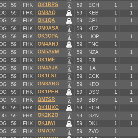
OK1RPS
OG
59
FHK
59
ECH
1
1
OM8AQ
OG
59
FHK
59
KEB
1
1
OK1QA
OG
59
FHK
59
CPI
1
1
OM0ASA
OG
59
FHK
59
KEZ
1
OK3OPA
OG
59
FHK
59
HOP
1
1
OM4ANJ
OG
59
FHK
59
TNC
1
OM5AVM
OG
59
FHK
59
NZA
1
1
OK1MF
OG
59
FHK
59
FJI
1
OM4AJK
OG
59
FHK
59
ILA
1
1
OK1LST
OG
59
FHK
59
CCK
1
1
OM8ARG
OG
59
FHK
59
KEO
1
1
OK1PEH
OG
59
FHK
59
DSO
1
1
OM7SR
OG
59
FHK
59
BBY
1
1
OK1UKC
OG
59
FHK
59
ECH
1
OK2KZO
OG
59
FHK
59
GZN
1
1
OK1IWI
OG
59
FHK
59
DKL
1
1
OM7CV
OG
59
FHK
59
ZVO
1