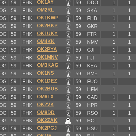
OK1AY
OG
59
FHK
59
DDO
1
1
OM2RL
OG
59
FHK
59
SKA
1
1
OK1KWP
OG
59
FHK
59
FHB
1
1
OK2BKP
OG
59
FHK
59
GKR
1
1
OK1UKY
OG
59
FHK
59
FTR
1
1
OM4KK
OG
59
FHK
59
NMV
1
1
OK2PYA
OG
59
FHK
59
GJI
1
1
OK1MNV
OG
59
FHK
59
FJI
1
1
OM3KAG
OG
59
FHK
59
KEA
1
1
OK1NS
OG
59
FHK
59
BME
1
1
OK1DEZ
OG
59
FHK
59
FUO
1
OK2BUB
OG
59
FHK
59
HFM
1
OM6TX
OG
59
FHK
59
CAD
1
1
OK2VK
OG
59
FHK
59
HPR
1
1
OM8DD
OG
59
FHK
59
RSO
1
1
OK2ZAK
OG
59
FHK
59
HOL
1
1
OK2PGJ
OG
59
FHK
59
HSU
1
1
OK1IF