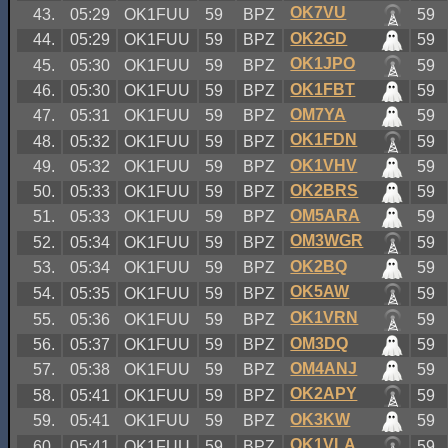
OK7VU
43.
05:29
OK1FUU
59
BPZ
59
OK2GD
44.
05:29
OK1FUU
59
BPZ
59
OK1JPO
45.
05:30
OK1FUU
59
BPZ
59
OK1FBT
46.
05:30
OK1FUU
59
BPZ
59
OM7YA
47.
05:31
OK1FUU
59
BPZ
59
OK1FDN
48.
05:32
OK1FUU
59
BPZ
59
OK1VHV
49.
05:32
OK1FUU
59
BPZ
59
OK2BRS
50.
05:33
OK1FUU
59
BPZ
59
OM5ARA
51.
05:33
OK1FUU
59
BPZ
59
OM3WGR
52.
05:34
OK1FUU
59
BPZ
59
OK2BQ
53.
05:34
OK1FUU
59
BPZ
59
OK5AW
54.
05:35
OK1FUU
59
BPZ
59
OK1VRN
55.
05:36
OK1FUU
59
BPZ
59
OM3DQ
56.
05:37
OK1FUU
59
BPZ
59
OM4ANJ
57.
05:38
OK1FUU
59
BPZ
59
OK2APY
58.
05:41
OK1FUU
59
BPZ
59
OK3KW
59.
05:41
OK1FUU
59
BPZ
59
OK1VLA
60.
05:41
OK1FUU
59
BPZ
59