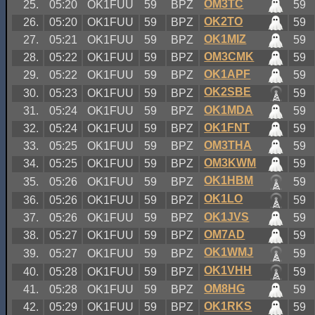
OM3TC
25.
05:20
OK1FUU
59
BPZ
59
OK2TO
26.
05:20
OK1FUU
59
BPZ
59
OK1MIZ
27.
05:21
OK1FUU
59
BPZ
59
OM3CMK
28.
05:22
OK1FUU
59
BPZ
59
OK1APF
29.
05:22
OK1FUU
59
BPZ
59
OK2SBE
30.
05:23
OK1FUU
59
BPZ
59
OK1MDA
31.
05:24
OK1FUU
59
BPZ
59
OK1FNT
32.
05:24
OK1FUU
59
BPZ
59
OM3THA
33.
05:25
OK1FUU
59
BPZ
59
OM3KWM
34.
05:25
OK1FUU
59
BPZ
59
OK1HBM
35.
05:26
OK1FUU
59
BPZ
59
OK1LO
36.
05:26
OK1FUU
59
BPZ
59
OK1JVS
37.
05:26
OK1FUU
59
BPZ
59
OM7AD
38.
05:27
OK1FUU
59
BPZ
59
OK1WMJ
39.
05:27
OK1FUU
59
BPZ
59
OK1VHH
40.
05:28
OK1FUU
59
BPZ
59
OM8HG
41.
05:28
OK1FUU
59
BPZ
59
OK1RKS
42.
05:29
OK1FUU
59
BPZ
59