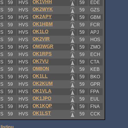
OK1VHH
RS
59
HVS
59
EDE
OK2WYK
RS
59
HVS
59
GZS
OK2APY
RS
59
HVS
59
GBM
OK1HBM
RS
59
HVS
59
FCR
OK1LO
RS
59
HVS
59
APJ
OK2VIR
RS
59
HVS
59
HOS
OM3WGR
RS
59
HVS
59
ZMO
OK1RPS
RS
59
HVS
59
ECH
OK7VU
RS
59
HVS
59
CTA
OM8ON
RS
59
HVS
59
KEB
OK1LL
RS
59
HVS
59
BKO
OK2KUM
RS
59
HVS
59
GPR
OK1VLA
RS
59
HVS
59
FPA
OK1JPO
RS
59
HVS
59
EUL
OK1KQP
RS
59
HVS
59
FNA
OK1LST
RS
59
HVS
59
CCK
listinu