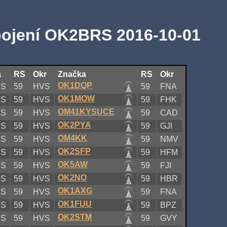
pojení OK2BRS 2016-10-01
a
RS
Okr
Značka
RS
Okr
OK1DQP
RS
59
HVS
59
FNA
OK1MOW
RS
59
HVS
59
FHK
OM41KYSUCE
RS
59
HVS
59
CAD
OK2PYA
RS
59
HVS
59
GJI
OM4KK
RS
59
HVS
59
NMV
OK2SFP
RS
59
HVS
59
HFM
OK5AW
RS
59
HVS
59
FJI
OK2NO
RS
59
HVS
59
HBR
OK1AXG
RS
59
HVS
59
FNA
OK1FUU
RS
59
HVS
59
BPZ
OK2STM
RS
59
HVS
59
GVY