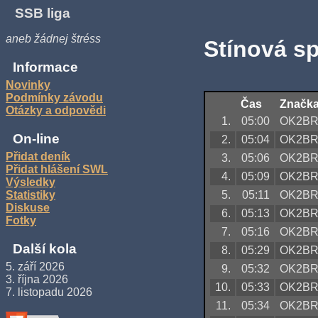
SSB liga
aneb žádnej štréss
Stínová s
Informace
Novinky
Podmínky závodu
Čas
Značk
Otázky a odpovědi
1.
05:00
OK2B
On-line
2.
05:04
OK2B
Přidat deník
3.
05:06
OK2B
Přidat hlášení SWL
4.
05:09
OK2B
Výsledky
5.
05:11
OK2B
Statistiky
Diskuse
6.
05:13
OK2B
Fotky
7.
05:16
OK2B
Další kola
8.
05:29
OK2B
5. září 2026
9.
05:32
OK2B
3. října 2026
10.
05:33
OK2B
7. listopadu 2026
11.
05:34
OK2B