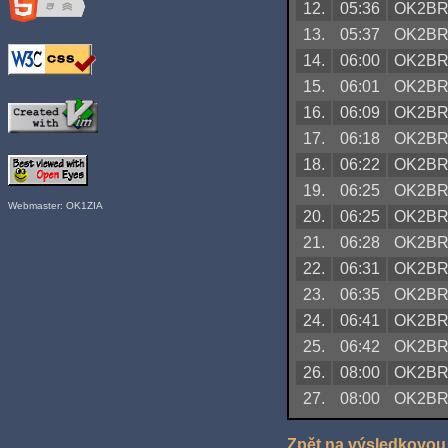
12.
05:36
OK2B
13.
05:37
OK2B
14.
06:00
OK2B
15.
06:01
OK2B
16.
06:09
OK2B
17.
06:18
OK2B
18.
06:22
OK2B
19.
06:25
OK2B
Webmaster: OK1ZIA
20.
06:25
OK2B
21.
06:28
OK2B
22.
06:31
OK2B
23.
06:35
OK2B
24.
06:41
OK2B
25.
06:42
OK2B
26.
08:00
OK2B
27.
08:00
OK2B
Zpět na výsledkovou 