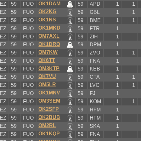
OK1DAM
EZ
59
FUO
59
APD
1
1
OK2KG
EZ
59
FUO
59
GBL
1
1
OK1NS
EZ
59
FUO
59
BME
1
1
OK1MKD
EZ
59
FUO
59
FTR
1
OM7AXL
EZ
59
FUO
59
ZIH
1
OK1DRQ
EZ
59
FUO
59
DPM
1
OM7KW
EZ
59
FUO
59
ZVO
1
1
OK6TT
EZ
59
FUO
59
FNA
1
OM3KTP
EZ
59
FUO
59
KEB
1
OK7VU
EZ
59
FUO
59
CTA
1
1
OM5LR
EZ
59
FUO
59
LVC
1
1
OK1MNV
EZ
59
FUO
59
FJI
1
OM3SEM
EZ
59
FUO
59
KOM
1
1
OK2SFP
EZ
59
FUO
59
HFM
1
OK2BUB
EZ
59
FUO
59
HFM
1
OM2RL
EZ
59
FUO
59
SKA
1
OK1KQP
EZ
59
FUO
59
FNA
1