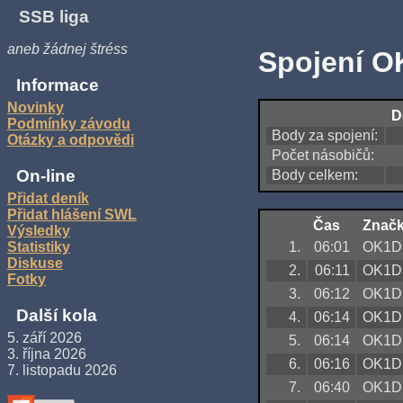
SSB liga
aneb žádnej štréss
Spojení O
Informace
Novinky
D
Podmínky závodu
Body za spojení:
Otázky a odpovědi
Počet násobičů:
On-line
Body celkem:
Přidat deník
Přidat hlášení SWL
Čas
Znač
Výsledky
1.
06:01
OK1D
Statistiky
Diskuse
2.
06:11
OK1D
Fotky
3.
06:12
OK1D
Další kola
4.
06:14
OK1D
5. září 2026
5.
06:14
OK1D
3. října 2026
6.
06:16
OK1D
7. listopadu 2026
7.
06:40
OK1D