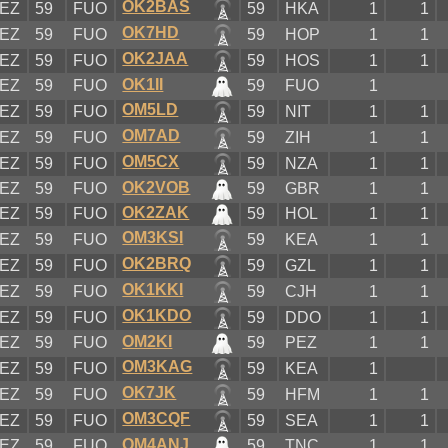
OK2BAS
EZ
59
FUO
59
HKA
1
1
OK7HD
EZ
59
FUO
59
HOP
1
1
OK2JAA
EZ
59
FUO
59
HOS
1
1
OK1II
EZ
59
FUO
59
FUO
1
OM5LD
EZ
59
FUO
59
NIT
1
1
OM7AD
EZ
59
FUO
59
ZIH
1
1
OM5CX
EZ
59
FUO
59
NZA
1
1
OK2VOB
EZ
59
FUO
59
GBR
1
1
OK2ZAK
EZ
59
FUO
59
HOL
1
1
OM3KSI
EZ
59
FUO
59
KEA
1
1
OK2BRQ
EZ
59
FUO
59
GZL
1
1
OK1KKI
EZ
59
FUO
59
CJH
1
1
OK1KDO
EZ
59
FUO
59
DDO
1
1
OM2KI
EZ
59
FUO
59
PEZ
1
1
OM3KAG
EZ
59
FUO
59
KEA
1
OK7JK
EZ
59
FUO
59
HFM
1
1
OM3CQF
EZ
59
FUO
59
SEA
1
1
OM4ANJ
EZ
59
FUO
59
TNC
1
1