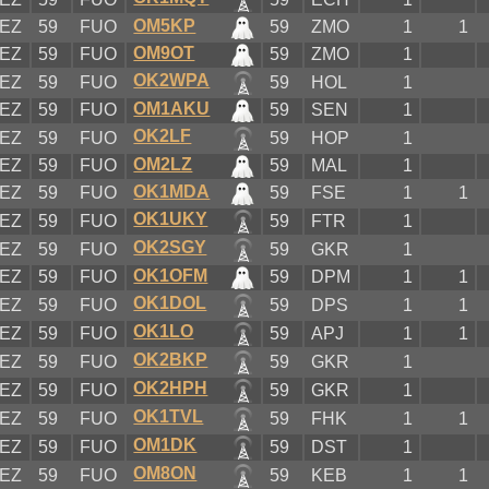
OM5KP
EZ
59
FUO
59
ZMO
1
1
OM9OT
EZ
59
FUO
59
ZMO
1
OK2WPA
EZ
59
FUO
59
HOL
1
OM1AKU
EZ
59
FUO
59
SEN
1
OK2LF
EZ
59
FUO
59
HOP
1
OM2LZ
EZ
59
FUO
59
MAL
1
OK1MDA
EZ
59
FUO
59
FSE
1
1
OK1UKY
EZ
59
FUO
59
FTR
1
OK2SGY
EZ
59
FUO
59
GKR
1
OK1OFM
EZ
59
FUO
59
DPM
1
1
OK1DOL
EZ
59
FUO
59
DPS
1
1
OK1LO
EZ
59
FUO
59
APJ
1
1
OK2BKP
EZ
59
FUO
59
GKR
1
OK2HPH
EZ
59
FUO
59
GKR
1
OK1TVL
EZ
59
FUO
59
FHK
1
1
OM1DK
EZ
59
FUO
59
DST
1
OM8ON
EZ
59
FUO
59
KEB
1
1