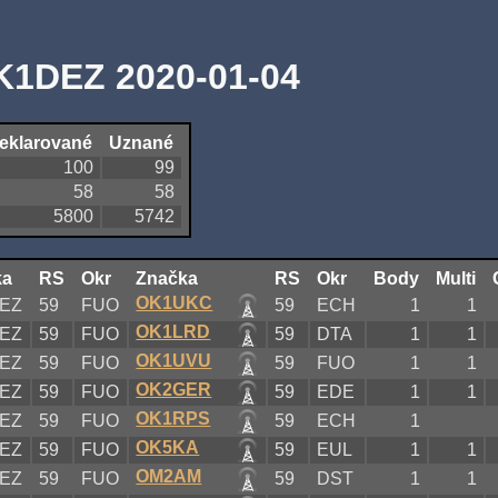
K1DEZ 2020-01-04
eklarované
Uznané
100
99
58
58
5800
5742
ka
RS
Okr
Značka
RS
Okr
Body
Multi
OK1UKC
EZ
59
FUO
59
ECH
1
1
OK1LRD
EZ
59
FUO
59
DTA
1
1
OK1UVU
EZ
59
FUO
59
FUO
1
1
OK2GER
EZ
59
FUO
59
EDE
1
1
OK1RPS
EZ
59
FUO
59
ECH
1
OK5KA
EZ
59
FUO
59
EUL
1
1
OM2AM
EZ
59
FUO
59
DST
1
1