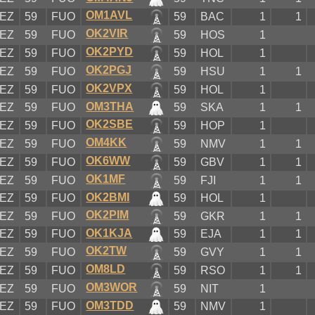
OM1AVL
EZ
59
FUO
59
BAC
1
1
OK2VIR
EZ
59
FUO
59
HOS
1
OK2PYD
EZ
59
FUO
59
HOL
1
OK2PGJ
EZ
59
FUO
59
HSU
1
1
OK2VPX
EZ
59
FUO
59
HOL
1
OM3THA
EZ
59
FUO
59
SKA
1
1
OK2SBE
EZ
59
FUO
59
HOP
1
OM4KK
EZ
59
FUO
59
NMV
1
1
OK6WW
EZ
59
FUO
59
GBV
1
1
OK1MF
EZ
59
FUO
59
FJI
1
1
OK2BMI
EZ
59
FUO
59
HOL
1
OK2PIM
EZ
59
FUO
59
GKR
1
1
OK1KJA
EZ
59
FUO
59
EJA
1
1
OK2TW
EZ
59
FUO
59
GVY
1
1
OM8LD
EZ
59
FUO
59
RSO
1
1
OM3WOR
EZ
59
FUO
59
NIT
1
OM3TDD
EZ
59
FUO
59
NMV
1