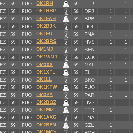
OK1RH
EZ
59
FUO
59
FTR
1
1
OK1HBP
EZ
59
FUO
59
DPJ
1
1
OK1FAH
EZ
59
FUO
59
BPB
1
1
OK2BJK
EZ
59
FUO
59
HOL
1
OK1FU
EZ
59
FUO
59
FNA
1
1
OK2BRS
EZ
59
FUO
59
HVS
1
1
OM1MJ
EZ
59
FUO
59
SEN
1
1
OK1WMJ
EZ
59
FUO
59
CCK
1
1
OM3XX
EZ
59
FUO
59
MAL
1
1
OK1XFL
EZ
59
FUO
59
ELI
1
1
OK1LL
EZ
59
FUO
59
BKO
1
1
OK1KTW
EZ
59
FUO
59
FUO
1
OM3PA
EZ
59
FUO
59
PAR
1
1
OK2BQZ
EZ
59
FUO
59
HVS
1
OK1MIZ
EZ
59
FUO
59
FTR
1
OK1AXG
EZ
59
FUO
59
FNA
1
OK2BFN
EZ
59
FUO
59
GZL
1
OK1MQY
EZ
59
FUO
59
ECH
1