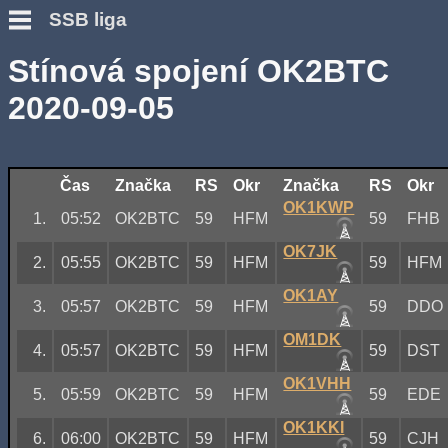
SSB liga
Stínová spojení OK2BTC
2020-09-05
Čas
Značka
RS
Okr
Značka
RS
Okr
OK1KWP
1.
05:52
OK2BTC
59
HFM
59
FHB
OK7JK
2.
05:55
OK2BTC
59
HFM
59
HFM
OK1AY
3.
05:57
OK2BTC
59
HFM
59
DDO
OM1DK
4.
05:57
OK2BTC
59
HFM
59
DST
OK1VHH
5.
05:59
OK2BTC
59
HFM
59
EDE
OK1KKI
6.
06:00
OK2BTC
59
HFM
59
CJH