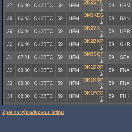
OK2SFP
27.
06:40
OK2BTC
59
HFM
59
HFM
OM3KEG
28.
06:43
OK2BTC
59
HFM
59
BAN
OK2VK
29.
06:44
OK2BTC
59
HFM
59
HPR
OK2BKP
30.
06:46
OK2BTC
59
HFM
59
GKR
OM3CQF
31.
07:21
OK2BTC
59
HFM
59
SEA
OK1DQP
32.
08:00
OK2BTC
59
HFM
59
FNA
OK1KQP
33.
08:00
OK2BTC
59
HFM
59
FNA
OK1FOG
34.
08:00
OK2BTC
59
HFM
59
FHK
Zpět na výsledkovou listinu