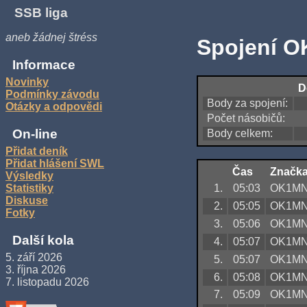
SSB liga
aneb žádnej štréss
Spojení O
Informace
Novinky
D
Podmínky závodu
Body za spojení:
Otázky a odpovědi
Počet násobičů:
On-line
Body celkem:
Přidat deník
Přidat hlášení SWL
Čas
Značk
Výsledky
1.
05:03
OK1M
Statistiky
Diskuse
2.
05:05
OK1M
Fotky
3.
05:06
OK1M
Další kola
4.
05:07
OK1M
5. září 2026
5.
05:07
OK1M
3. října 2026
6.
05:08
OK1M
7. listopadu 2026
7.
05:09
OK1M