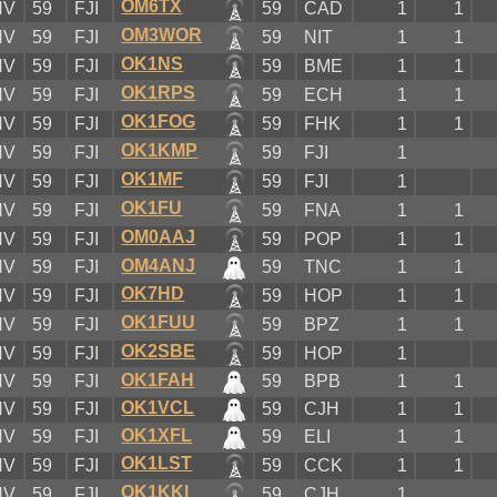
OM6TX
NV
59
FJI
59
CAD
1
1
OM3WOR
NV
59
FJI
59
NIT
1
1
OK1NS
NV
59
FJI
59
BME
1
1
OK1RPS
NV
59
FJI
59
ECH
1
1
OK1FOG
NV
59
FJI
59
FHK
1
1
OK1KMP
NV
59
FJI
59
FJI
1
OK1MF
NV
59
FJI
59
FJI
1
OK1FU
NV
59
FJI
59
FNA
1
1
OM0AAJ
NV
59
FJI
59
POP
1
1
OM4ANJ
NV
59
FJI
59
TNC
1
1
OK7HD
NV
59
FJI
59
HOP
1
1
OK1FUU
NV
59
FJI
59
BPZ
1
1
OK2SBE
NV
59
FJI
59
HOP
1
OK1FAH
NV
59
FJI
59
BPB
1
1
OK1VCL
NV
59
FJI
59
CJH
1
1
OK1XFL
NV
59
FJI
59
ELI
1
1
OK1LST
NV
59
FJI
59
CCK
1
1
OK1KKI
NV
59
FJI
59
CJH
1