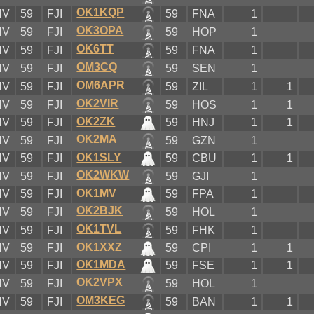
OK1KQP
NV
59
FJI
59
FNA
1
OK3OPA
NV
59
FJI
59
HOP
1
OK6TT
NV
59
FJI
59
FNA
1
OM3CQ
NV
59
FJI
59
SEN
1
OM6APR
NV
59
FJI
59
ZIL
1
1
OK2VIR
NV
59
FJI
59
HOS
1
1
OK2ZK
NV
59
FJI
59
HNJ
1
1
OK2MA
NV
59
FJI
59
GZN
1
OK1SLY
NV
59
FJI
59
CBU
1
1
OK2WKW
NV
59
FJI
59
GJI
1
OK1MV
NV
59
FJI
59
FPA
1
OK2BJK
NV
59
FJI
59
HOL
1
OK1TVL
NV
59
FJI
59
FHK
1
OK1XXZ
NV
59
FJI
59
CPI
1
1
OK1MDA
NV
59
FJI
59
FSE
1
1
OK2VPX
NV
59
FJI
59
HOL
1
OM3KEG
NV
59
FJI
59
BAN
1
1