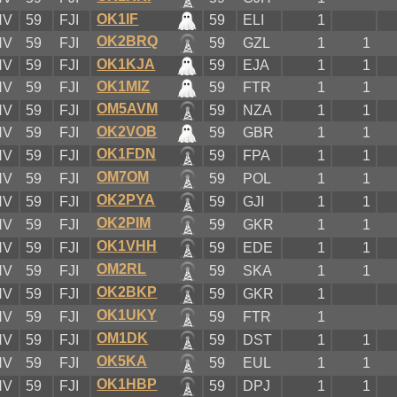
OK1IF
NV
59
FJI
59
ELI
1
OK2BRQ
NV
59
FJI
59
GZL
1
1
OK1KJA
NV
59
FJI
59
EJA
1
1
OK1MIZ
NV
59
FJI
59
FTR
1
1
OM5AVM
NV
59
FJI
59
NZA
1
1
OK2VOB
NV
59
FJI
59
GBR
1
1
OK1FDN
NV
59
FJI
59
FPA
1
1
OM7OM
NV
59
FJI
59
POL
1
1
OK2PYA
NV
59
FJI
59
GJI
1
1
OK2PIM
NV
59
FJI
59
GKR
1
1
OK1VHH
NV
59
FJI
59
EDE
1
1
OM2RL
NV
59
FJI
59
SKA
1
1
OK2BKP
NV
59
FJI
59
GKR
1
OK1UKY
NV
59
FJI
59
FTR
1
OM1DK
NV
59
FJI
59
DST
1
1
OK5KA
NV
59
FJI
59
EUL
1
1
OK1HBP
NV
59
FJI
59
DPJ
1
1