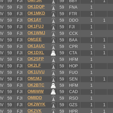
OM7SR
NV
59
FJI
59
BBY
1
1
OK1DQP
NV
59
FJI
59
FNA
1
OK1MKD
NV
59
FJI
59
FTR
1
OK1AY
NV
59
FJI
59
DDO
1
1
OK1FUJ
NV
59
FJI
59
FJI
1
OK1WMJ
NV
59
FJI
59
CCK
1
OM1EE
NV
59
FJI
59
BAA
1
1
OK1AUC
NV
59
FJI
59
CPR
1
1
OK1DXL
NV
59
FJI
59
CTA
1
1
OK2SFP
NV
59
FJI
59
HFM
1
OK2LF
NV
59
FJI
59
HOP
1
OK1UVU
NV
59
FJI
59
FUO
1
OM1MJ
NV
59
FJI
59
SEN
1
1
OK2BTC
NV
59
FJI
59
HFM
1
OM6WW
NV
59
FJI
59
CAD
1
OM8DD
NV
59
FJI
59
RSO
1
OK2WYK
NV
59
FJI
59
GZS
1
1
OK2VK
NV
59
FJI
59
HPR
1
1