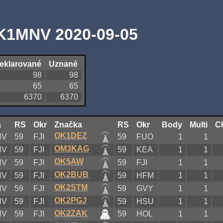
K1MNV 2020-09-05
eklarované
Uznané
98
98
65
65
6370
6370
a
RS
Okr
Značka
RS
Okr
Body
Multi
C
OK1DEZ
NV
59
FJI
59
FUO
1
1
OM3KAG
NV
59
FJI
59
KEA
1
1
OK5AW
NV
59
FJI
59
FJI
1
1
OK2BUB
NV
59
FJI
59
HFM
1
1
OK2STM
NV
59
FJI
59
GVY
1
1
OK2PGJ
NV
59
FJI
59
HSU
1
1
OK2ZAK
NV
59
FJI
59
HOL
1
1