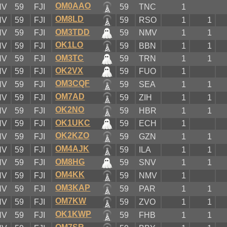
OM0AAO
NV
59
FJI
59
TNC
1
OM8LD
NV
59
FJI
59
RSO
1
1
OM3TDD
NV
59
FJI
59
NMV
1
1
OK1LO
NV
59
FJI
59
BBN
1
1
OM3TC
NV
59
FJI
59
TRN
1
1
OK2VX
NV
59
FJI
59
FUO
1
OM3CQF
NV
59
FJI
59
SEA
1
1
OM7AD
NV
59
FJI
59
ZIH
1
1
OK2NO
NV
59
FJI
59
HBR
1
1
OK1UKC
NV
59
FJI
59
ECH
1
OK2KZO
NV
59
FJI
59
GZN
1
1
OM4AJK
NV
59
FJI
59
ILA
1
1
OM8HG
NV
59
FJI
59
SNV
1
1
OM4KK
NV
59
FJI
59
NMV
1
OM3KAP
NV
59
FJI
59
PAR
1
1
OM7KW
NV
59
FJI
59
ZVO
1
1
OK1KWP
NV
59
FJI
59
FHB
1
1