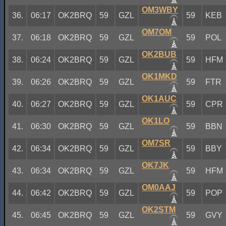
OM3WBY
36.
06:17
OK2BRQ
59
GZL
59
KEB
OM7OM
37.
06:18
OK2BRQ
59
GZL
59
POL
OK2BUB
38.
06:24
OK2BRQ
59
GZL
59
HFM
OK1MKD
39.
06:26
OK2BRQ
59
GZL
59
FTR
OK1AUC
40.
06:27
OK2BRQ
59
GZL
59
CPR
OK1LO
41.
06:30
OK2BRQ
59
GZL
59
BBN
OM7SR
42.
06:34
OK2BRQ
59
GZL
59
BBY
OK7JK
43.
06:34
OK2BRQ
59
GZL
59
HFM
OM0AAJ
44.
06:42
OK2BRQ
59
GZL
59
POP
OK2STM
45.
06:45
OK2BRQ
59
GZL
59
GVY