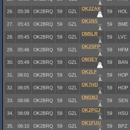
OK2ZAK
26.
05:39
OK2BRQ
59
GZL
59
HOL
OK1NS
27.
05:43
OK2BRQ
59
GZL
59
BME
OM5LR
28.
05:45
OK2BRQ
59
GZL
59
LVC
OK2SFP
29.
05:46
OK2BRQ
59
GZL
59
HFM
OM3EY
30.
05:49
OK2BRQ
59
GZL
59
BAN
OK2LF
31.
06:01
OK2BRQ
59
GZL
59
HOP
OK7HD
32.
06:05
OK2BRQ
59
GZL
59
HOP
OM1MJ
33.
06:06
OK2BRQ
59
GZL
59
SEN
OK2PGJ
34.
06:09
OK2BRQ
59
GZL
59
HSU
OK1FUU
35.
06:10
OK2BRQ
59
GZL
59
BPZ