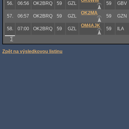
OK6WW
56.
06:56
OK2BRQ
59
GZL
59
GBV
OK2MA
57.
06:57
OK2BRQ
59
GZL
59
GZN
OM4AJK
58.
07:00
OK2BRQ
59
GZL
59
ILA
∑
Zpět na výsledkovou listinu