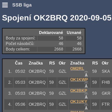
SSB liga
Spojení OK2BRQ 2020-09-05
Deklarované
Uznané
Body za spojení:
58
58
Počet násobičů:
46
46
Body celkem:
2668
2668
Čas
Značka
RS
Okr
Značka
RS
Okr
OM2RL
1.
05:02
OK2BRQ
59
GZL
59
SKA
OK1KWP
2.
05:03
OK2BRQ
59
GZL
59
FHB
OK2BKP
3.
05:03
OK2BRQ
59
GZL
59
GKR
OK1UKY
4.
05:06
OK2BRQ
59
GZL
59
FTR