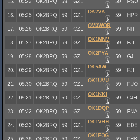
15.
05:23
OK2BRQ
59
GZL
59
RSO
OK2VK
16.
05:25
OK2BRQ
59
GZL
59
HPR
OM3WOR
17.
05:26
OK2BRQ
59
GZL
59
NIT
OK1MNV
18.
05:27
OK2BRQ
59
GZL
59
FJI
OK2PYA
19.
05:28
OK2BRQ
59
GZL
59
GJI
OK5AW
20.
05:29
OK2BRQ
59
GZL
59
FJI
OK1UVU
21.
05:30
OK2BRQ
59
GZL
59
FUO
OK1KKI
22.
05:31
OK2BRQ
59
GZL
59
CJH
OK1DQP
23.
05:32
OK2BRQ
59
GZL
59
FNA
OK1VHH
24.
05:33
OK2BRQ
59
GZL
59
EDE
OK1FOG
25.
05:36
OK2BRQ
59
GZL
59
FHK