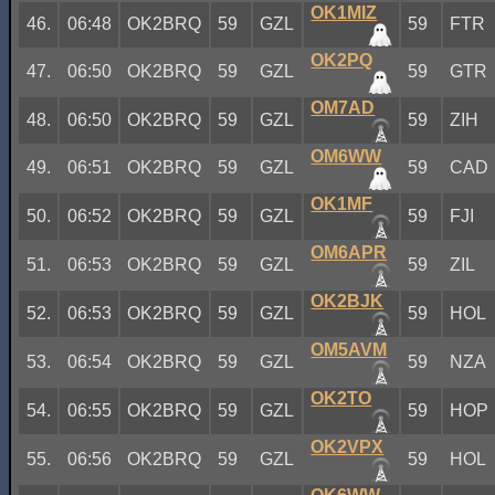
OK1MIZ
46.
06:48
OK2BRQ
59
GZL
59
FTR
OK2PQ
47.
06:50
OK2BRQ
59
GZL
59
GTR
OM7AD
48.
06:50
OK2BRQ
59
GZL
59
ZIH
OM6WW
49.
06:51
OK2BRQ
59
GZL
59
CAD
OK1MF
50.
06:52
OK2BRQ
59
GZL
59
FJI
OM6APR
51.
06:53
OK2BRQ
59
GZL
59
ZIL
OK2BJK
52.
06:53
OK2BRQ
59
GZL
59
HOL
OM5AVM
53.
06:54
OK2BRQ
59
GZL
59
NZA
OK2TO
54.
06:55
OK2BRQ
59
GZL
59
HOP
OK2VPX
55.
06:56
OK2BRQ
59
GZL
59
HOL